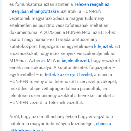
és főmunkatársa aztán szintén a
Telexen reagált az
interjúban elhangzottakra
, azt írták: a HUN-REN
vezetőinek magyarázkodása a magyar tudomány
értelmetlen és pusztító vesszőfutásának méltatlan
dokumentuma. A 2025-ben a HUN-REN-től az ELTE-hez
csatolt négy humán- és társadalomtudományi
kutatóközpont főigazgatói is egyértelműen
kifejezték
azt
a szándékukat, hogy intézményeik visszakerüljenek az
MTA-hoz. Aztán
az MTA is bejelentkezett
, hogy részükről
ennek nincs akadálya. A kutatóintézetek főigazgatói –
egy kivétellel – is
tettek közzé nyílt levelet
, amiben a
HUN-REN törvény által létrehozott szervezet jövőképét,
működési alapelveit újragondolásra javasolták, ami
jelentősen szembemegy azokkal a tervekkel, amiket a
HUN-REN vezetői a Telexnek vázoltak.
Arról, hogy az elmúlt néhány évben hogyan vegzálta a
hatalom a magyar tudományos közösséget,
ebben a
cikkünkben írtunk
.