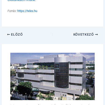
Forrás:
https://telex.hu
ELŐZŐ
KÖVETKEZŐ