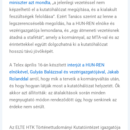
miniszter azt mondta
, „a jelenlegi vezetéssel nem
képzelhető el a kutatóhálózat megújítása, és a kialakult
feszültségek feloldása”. Ezért Tanács szerint az lenne a
legszerencsésebb megoldás, ha a HUN-REN elnöke és
vezérigazgatója lemondana, és „egy átmeneti vezetésnek
átadná a stafétát”, amely a kormánnyal, az MTA-val és az
érintettekkel együtt dolgozhatná ki a kutatóhálózat
hosszú távú jövőképét.
A Telex április 16-án készített
interjút a HUN-REN
elnökével, Gulyás Balázzsal és vezérigazgatójával, Jakab
Rolanddal
arról, hogy mik a terveik a kormányváltás után,
és hogy hogyan látják most a kutatóhálózat helyzetét. Ők
akkor azt állították: az átalakítások során minden
megnyugtató módon rendeződött úgy, hogy senkinek az
érdeke nem sérült.
Az ELTE HTK Történettudományi Kutatóintézet igazgatója