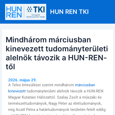
Skip
Post
Main
to
navigation
HUN REN TKI
Men
content
Mindhárom márciusban
kinevezett tudományterületi
alelnök távozik a HUN-REN-
től
2026. május 29.
A Telex értesülései szerint mindhárom
márciusban
kinevezett
tudományterületi alelnök távozik a HUN-REN
Magyar Kutatási Hálózattól. Szalay Zsolt a műszaki és
természettudományok, Nagy Péter az élettudományok,
míg Aczél Petra a határtudományok területén felelt eddig