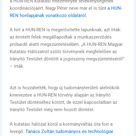
a HUN-REN kutatási intézmények tevékenységének
koordinációjáért. Nagy Péter neve már el is tűnt
a HUN-
REN honlapjának vonatkozó oldaláról
.
A hírt a HUN-REN is megerősítette lapunknak, azt írták:
az érintett felek megállapodtak a munkaszerződés
próbaidő alatti megszüntetésében. „A HUN-REN Magyar
Kutatási Hálózatról szóló törvénynek megfelelően az
Irányító Testület döntött a jogviszony megszüntetéséről”
– írták.
Azt is hozzátették, hogy új tudományterületi alelnökök
kinevezése a HUN-REN törvény alapján az Irányító
Testület döntéséhez kötött, de ezzel kapcsolatban az
Irányító Testület még nem hozott döntést.
A kutatási hálózat körül a kormányváltás óta forr a
levegő:
Tanács Zoltán tudományos és technológiai