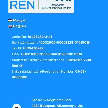
Magyar
English
Adószám:
19426282-2-41
Bankszámlaszám:
10032000-00008128-01010016
Tax ID:
HU19426282
IBAN:
HU92 1003 2000 0000 8128 0101 0016
Statisztikai számjel/Statistical code:
19426282-7210-
599-01
Nyilvántartási szám/Registration Number:
01-08-
0000006
Székhely/ Registered Seat:
1054 Budapest, Alkotmány u. 29.