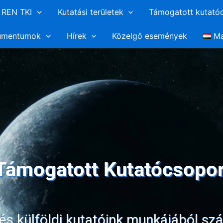
REN TKI
Kutatási területek
Támogatott kutató
umentumok
Hírek
Közelgő események
Ma
ámogatott Kutatócsoport
és külföldi kutatóink munkájából s