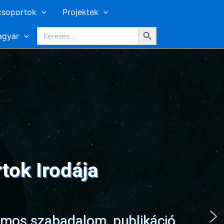
csoportok
Projektek
Search Button
Search
gyar
for:
ok Irodája
zámos szabadalom, publikáció