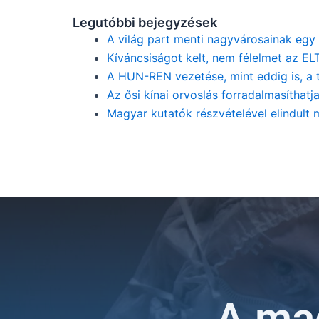
Legutóbbi bejegyzések
A világ part menti nagyvárosainak egy
Kíváncsiságot kelt, nem félelmet az EL
A HUN-REN vezetése, mint eddig is, a 
Az ősi kínai orvoslás forradalmasíthatja
Magyar kutatók részvételével elindult
A ma