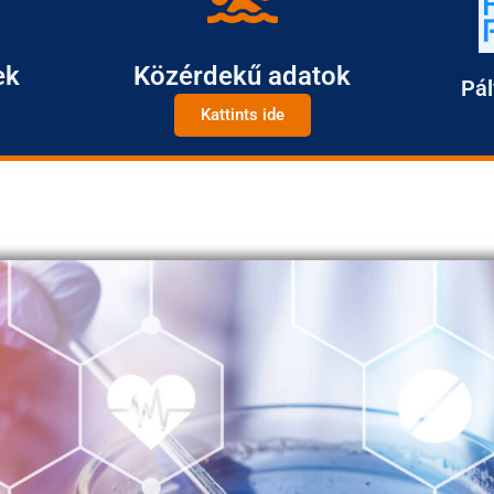
ek
Közérdekű adatok
Pál
Kattints ide