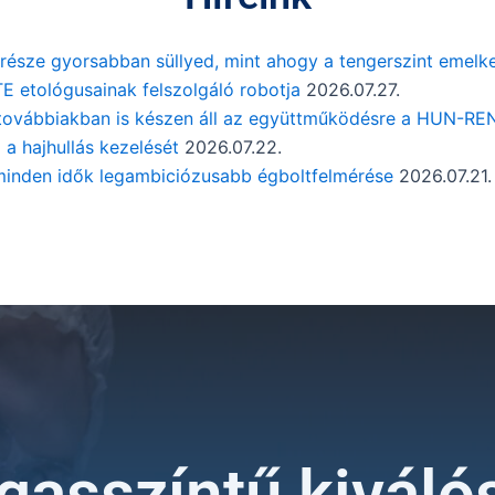
 része gyorsabban süllyed, mint ahogy a tengerszint emelk
TE etológusainak felszolgáló robotja
2026.07.27.
továbbiakban is készen áll az együttműködésre a HUN-REN
 a hajhullás kezelését
2026.07.22.
 minden idők legambiciózusabb égboltfelmérése
2026.07.21.
gasszíntű kiváló