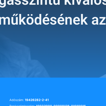
tműködésének az 
Adószám:
19426282-2-41