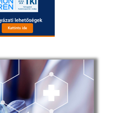
yázati lehetőségek
Kattints ide