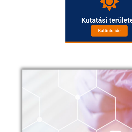
Kutatási terület
Kattints ide