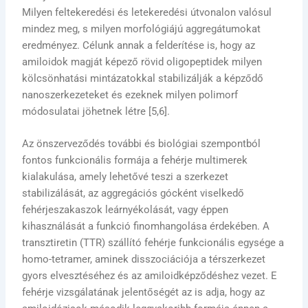
Milyen feltekeredési és letekeredési útvonalon valósul
mindez meg, s milyen morfológiájú aggregátumokat
eredményez. Célunk annak a felderítése is, hogy az
amiloidok magját képező rövid oligopeptidek milyen
kölcsönhatási mintázatokkal stabilizálják a képződő
nanoszerkezeteket és ezeknek milyen polimorf
módosulatai jöhetnek létre [5,6].
Az önszerveződés további és biológiai szempontból
fontos funkcionális formája a fehérje multimerek
kialakulása, amely lehetővé teszi a szerkezet
stabilizálását, az aggregációs gócként viselkedő
fehérjeszakaszok leárnyékolását, vagy éppen
kihasználását a funkció finomhangolása érdekében. A
transztiretin (TTR) szállító fehérje funkcionális egysége a
homo-tetramer, aminek disszociációja a térszerkezet
gyors elvesztéséhez és az amiloidképződéshez vezet. E
fehérje vizsgálatának jelentőségét az is adja, hogy az