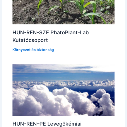
HUN-REN-SZE PhatoPlant-Lab
Kutatócsoport
Környezet és biztonság
HUN-REN–PE Levegőkémiai