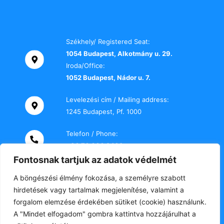
Székhely/ Registered Seat:
1054 Budapest, Alkotmány u. 29.
Iroda/Office:
1052 Budapest, Nádor u. 7.
Levelezési cím / Mailing address:
1245 Budapest, Pf. 1000
Telefon / Phone:
+36 70 000 2469
Fontosnak tartjuk az adatok védelmét
E-mail:
A böngészési élmény fokozása, a személyre szabott
titkarsag@tki-office.hu
hirdetések vagy tartalmak megjelenítése, valamint a
forgalom elemzése érdekében sütiket (cookie) használunk.
A "Mindet elfogadom" gombra kattintva hozzájárulhat a
A honlap szerzői jogvédelem alatt áll.