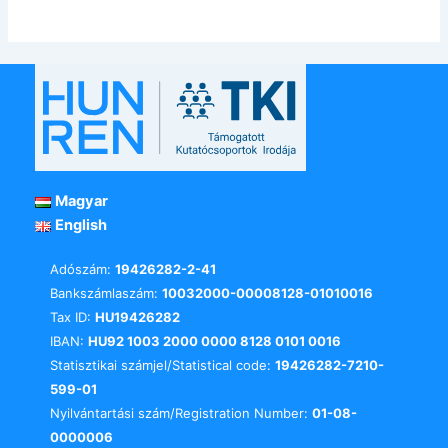
Magyar
English
Adószám:
19426282-2-41
Bankszámlaszám:
10032000-00008128-01010016
Tax ID:
HU19426282
IBAN:
HU92 1003 2000 0000 8128 0101 0016
Statisztikai számjel/Statistical code:
19426282-7210-
599-01
Nyilvántartási szám/Registration Number:
01-08-
0000006