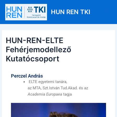
Skip
Post
Main
to
navigation
HUN REN TKI
Men
content
HUN-REN-ELTE
Fehérjemodellező
Kutatócsoport
Perczel András
ELTE egyetemi tanára,
az MTA, Szt.István Tud.Akad. és az
Academia Europaea
tagja