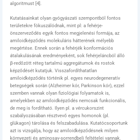
algoritmust [4].
Kutatásainkat olyan gyógyászati szempontból fontos
területekre fókuszálódnak, mint pl: a fehérje-
önszerveződés egyik fontos megjelenési formája, az
amiloidképződés molekuláris hátterének mélyebb
megértése. Ennek során a fehérjék konformációs
átalakulásának eredményeként, sok fehérjeláncból álló
β-redőzött réteg tartalmú aggregátumok és rostok
képződését kutatjuk. Visszafordíthatatlan
amiloidképződés történik pl. egyes neurodegeneratív
betegségek során (Alzheimer kór, Parkinson kór), ezzel
szemben vannak olyan fiziológiai folyamatok is,
amelyekben az amiloidképződés nemcsak funkcionális,
de meg is fordítható. Ilyen pl. a vércukorszint
szabályozásában résztvevő egyes homonok (pl.
glükagon) tárolása és felszabadulása. Kutatócsoportunk
azt is vizsgálja, hogy az amiloidképződésnek milyen
környezeti és aminosav-sorrendbeli feltételei vannak.