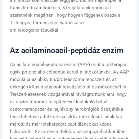
amiloidózisok második leggyakoribb formája éppen a
transztiretin-amiloidózis. Vizsgálataink során azt
szeretnénk megérteni, hogy hogyan függenek össze a
TTR egyes természetes variánsai az
amiloidogenicitásukkal.
Az acilaminoacil-peptidáz enzim
Az acilaminoacil-peptidáz enzim (AAP) mint a rákterápia
egyik potenciális célpontja került a látókörünkbe. Az AAP
modulálja az ubikvitin/proteaszóma rendszert és az
onkogén kRas mutánsok lokalizációját és működését is.
Térszerkezetének vizsgálatával rávilágítottunk arra, hogy
az enzim tetramer felépítésével kialakuló belső
csatornarendszer és hajlékony hurokrégiók összjátéka
teszi lehetővé a fehérje szelektív működését: csak kis
méretű és már letekeredett peptidláncokat képes
hidrolizálni. Ez az enzim felelős az antipszichotikumként