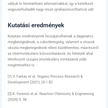
váltjuk ki fenntartható alternatívákkal, így a keletkező
vegyszerhulladék nagy része újrahasznosíthatóvá vált.
Kutatási eredmények
Kutatási eredményeink hozzájárulhatnak a daganatos
megbetegedések, a cukorbetegség, valamint a vírusok
okozta megbetegedések elleni küzdelemhez, másrészről
az intermolekuláris kölcsönhatások, és fehérjék által
létrehozott (szupra-)molekuláris mintázatok jobb
megértéséhez is.
[1] V. Farkas et al. Organic Process Research &
Development (2021) 25:1 82
[2] K. Ferentzi et al. Reaction Chemistry & Engineering
(2024) 9: 58