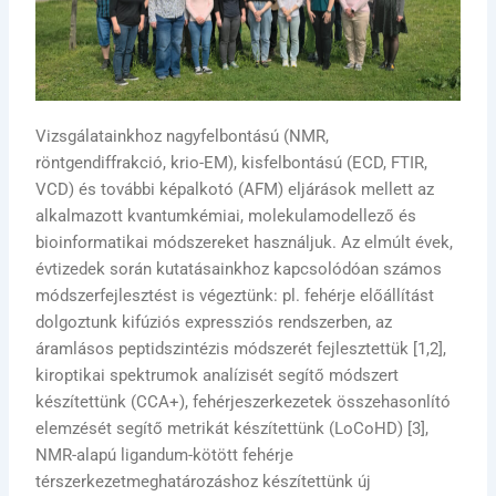
Vizsgálatainkhoz nagyfelbontású (NMR,
röntgendiffrakció, krio-EM), kisfelbontású (ECD, FTIR,
VCD) és további képalkotó (AFM) eljárások mellett az
alkalmazott kvantumkémiai, molekulamodellező és
bioinformatikai módszereket használjuk. Az elmúlt évek,
évtizedek során kutatásainkhoz kapcsolódóan számos
módszerfejlesztést is végeztünk: pl. fehérje előállítást
dolgoztunk kifúziós expressziós rendszerben, az
áramlásos peptidszintézis módszerét fejlesztettük [1,2],
kiroptikai spektrumok analízisét segítő módszert
készítettünk (CCA+), fehérjeszerkezetek összehasonlító
elemzését segítő metrikát készítettünk (LoCoHD) [3],
NMR-alapú ligandum-kötött fehérje
térszerkezetmeghatározáshoz készítettünk új