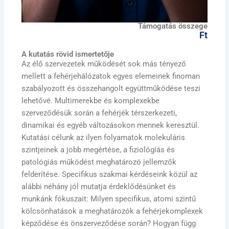
Támogatás összege
Ft
A kutatás rövid ismertetője
Az élő szervezetek működését sok más tényező
mellett a fehérjehálózatok egyes elemeinek finoman
szabályozott és összehangolt együttműködése teszi
lehetővé. Multimerekbe és komplexekbe
szerveződésük során a fehérjék térszerkezeti,
dinamikai és egyéb változásokon mennek keresztül.
Kutatási célunk az ilyen folyamatok molekuláris
szintjeinek a jobb megértése, a fiziológiás és
patológiás működést meghatározó jellemzők
felderítése. Specifikus szakmai kérdéseink közül az
alábbi néhány jól mutatja érdeklődésünket és
munkánk fókuszait: Milyen specifikus, atomi szintű
kölcsönhatások a meghatározók a fehérjekomplexek
képződése és önszerveződése során? Hogyan függ