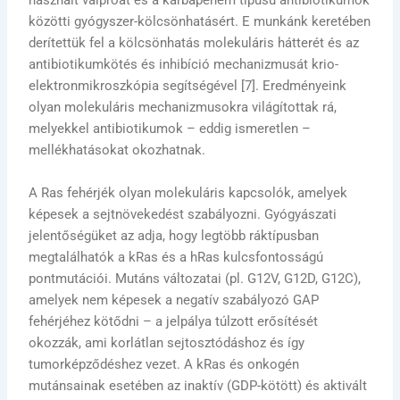
használt valproát és a karbapenem típusú antibiotikumok
közötti gyógyszer-kölcsönhatásért. E munkánk keretében
derítettük fel a kölcsönhatás molekuláris hátterét és az
antibiotikumkötés és inhibíció mechanizmusát krio-
elektronmikroszkópia segítségével [7]. Eredményeink
olyan molekuláris mechanizmusokra világítottak rá,
melyekkel antibiotikumok – eddig ismeretlen –
mellékhatásokat okozhatnak.
A Ras fehérjék olyan molekuláris kapcsolók, amelyek
képesek a sejtnövekedést szabályozni. Gyógyászati
jelentőségüket az adja, hogy legtöbb ráktípusban
megtalálhatók a kRas és a hRas kulcsfontosságú
pontmutációi. Mutáns változatai (pl. G12V, G12D, G12C),
amelyek nem képesek a negatív szabályozó GAP
fehérjéhez kötődni – a jelpálya túlzott erősítését
okozzák, ami korlátlan sejtosztódáshoz és így
tumorképződéshez vezet. A kRas és onkogén
mutánsainak esetében az inaktív (GDP-kötött) és aktivált