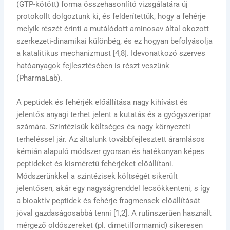
(GTP-kötött) forma összehasonlító vizsgálatára új
protokollt dolgoztunk ki, és felderítettük, hogy a fehérje
melyik részét érinti a mutálódott aminosav által okozott
szerkezeti-dinamikai különbég, és ez hogyan befolyásolja
a katalitikus mechanizmust [4,8]. Idevonatkozó szerves
hatóanyagok fejlesztésében is részt veszünk
(PharmaLab).
A peptidek és fehérjék előállítása nagy kihívást és
jelentős anyagi terhet jelent a kutatás és a gyógyszeripar
számára. Szintézisük költséges és nagy környezeti
terheléssel jár. Az általunk továbbfejlesztett áramlásos
kémián alapuló módszer gyorsan és hatékonyan képes
peptideket és kisméretű fehérjéket előállítani.
Módszerünkkel a szintézisek költségét sikerült
jelentősen, akár egy nagyságrenddel lecsökkenteni, s így
a bioaktív peptidek és fehérje fragmensek előállítását
jóval gazdaságosabbá tenni [1,2]. A rutinszerűen használt
mérgező oldószereket (pl. dimetilformamid) sikeresen