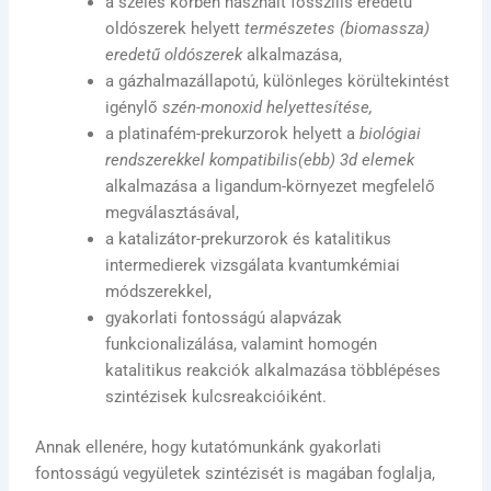
a széles körben használt fosszilis eredetű
oldószerek helyett
természetes (biomassza)
eredetű oldószerek
alkalmazása,
a gázhalmazállapotú, különleges körültekintést
igénylő
szén-monoxid helyettesítése,
a platinafém-prekurzorok helyett a
biológiai
rendszerekkel kompatibilis(ebb) 3d elemek
alkalmazása a ligandum-környezet megfelelő
megválasztásával,
a katalizátor-prekurzorok és katalitikus
intermedierek vizsgálata kvantumkémiai
módszerekkel,
gyakorlati fontosságú alapvázak
funkcionalizálása, valamint homogén
katalitikus reakciók alkalmazása többlépéses
szintézisek kulcsreakcióiként.
Annak ellenére, hogy kutatómunkánk gyakorlati
fontosságú vegyületek szintézisét is magában foglalja,