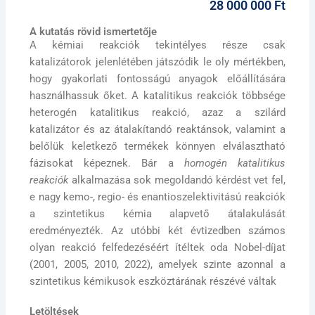
28 000 000 Ft
A kutatás rövid ismertetője
A kémiai reakciók tekintélyes része csak
katalizátorok jelenlétében játszódik le oly mértékben,
hogy gyakorlati fontosságú anyagok előállítására
használhassuk őket. A katalitikus reakciók többsége
heterogén katalitikus reakció, azaz a szilárd
katalizátor és az átalakítandó reaktánsok, valamint a
belőlük keletkező termékek könnyen elválasztható
fázisokat képeznek. Bár a
homogén katalitikus
reakciók
alkalmazása sok megoldandó kérdést vet fel,
e nagy kemo-, regio- és enantioszelektivitású reakciók
a szintetikus kémia alapvető átalakulását
eredményezték. Az utóbbi két évtizedben számos
olyan reakció felfedezéséért ítéltek oda Nobel-díjat
(2001, 2005, 2010, 2022), amelyek szinte azonnal a
szintetikus kémikusok eszköztárának részévé váltak
Letöltések