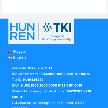
Magyar
English
Adószám:
19426282-2-41
Bankszámlaszám:
10032000-00008128-01010016
Tax ID:
HU19426282
IBAN:
HU92 1003 2000 0000 8128 0101 0016
Statisztikai számjel/Statistical code:
19426282-7210-
599-01
Nyilvántartási szám/Registration Number:
01-08-