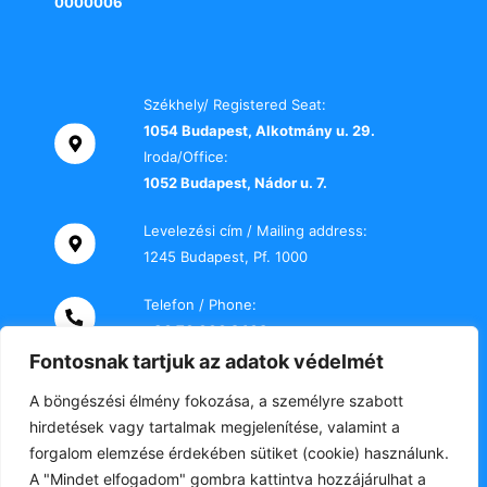
0000006
Székhely/ Registered Seat:
1054 Budapest, Alkotmány u. 29.
Iroda/Office:
1052 Budapest, Nádor u. 7.
Levelezési cím / Mailing address:
1245 Budapest, Pf. 1000
Telefon / Phone:
+36 70 000 2469
Fontosnak tartjuk az adatok védelmét
E-mail:
A böngészési élmény fokozása, a személyre szabott
titkarsag@tki-office.hu
hirdetések vagy tartalmak megjelenítése, valamint a
forgalom elemzése érdekében sütiket (cookie) használunk.
A "Mindet elfogadom" gombra kattintva hozzájárulhat a