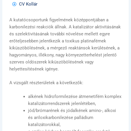
CV Kollár
A kutatócsoportunk figyelmének középpontjában a
karbonilezési reakciók állnak. A katalizátor aktivitásának
és szelektivitásának további növelése mellett egyre
erőteljesebben jelentkezik a toxikus platinafémek
kiküszöbölésének, a mérgező reaktánsok kerülésének, a
hagyományos, illékony, nagy környezetterhelést jelentő
szerves oldószerek kiküszöbölésének vagy
helyettesítésének igénye.
A vizsgált részterületek a következők:
alkének hidroformilezése átmenetifém komplex
katalizátorrendszerek jelenlétében,
jód/brómarének és jódalkének amino-, alkoxi
és ariloxikarbonilezése palládium
katalizátorokkal,