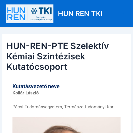
Skip
Post
Main
to
navigation
HUN REN TKI
Men
content
HUN-REN-PTE Szelektív
Kémiai Szintézisek
Kutatócsoport
Kutatásvezető neve
Kollár László
Pécsi Tudományegyetem, Természettudományi Kar