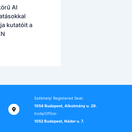
körű AI
atásokkal
a kutatóit a
EN
Székhely/ Registered Seat:
1054 Budapest, Alkotmány u. 29.
Iroda/Office:
1052 Budapest, Nádor u. 7.