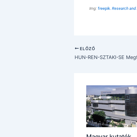
Img:
freepik.
Research and i
ELŐZŐ
Magyar kutatók