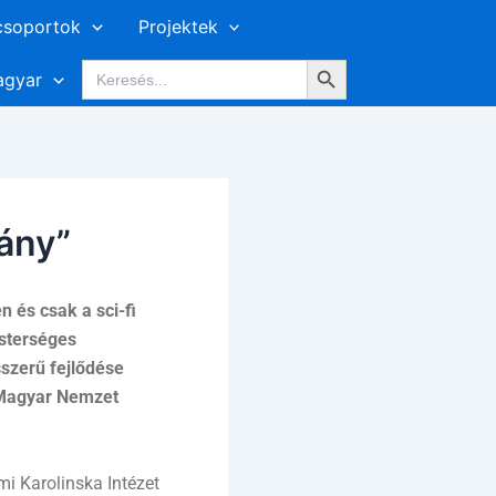
csoportok
Projektek
Search Button
Search
gyar
for:
mány”
és csak a sci-fi
esterséges
sszerű fejlődése
 Magyar Nemzet
mi Karolinska Intézet