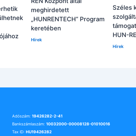
REN Központ által
Széles 
rhetik
meghirdetett
szolgált
ülhetnek
„HUNRENTECH” Program
támogatj
keretében
HUN-R
ójához
Hírek
Hírek
Adószám:
19426282-2-41
Bankszámlaszám:
10032000-00008128-01010016
Tax ID:
HU19426282