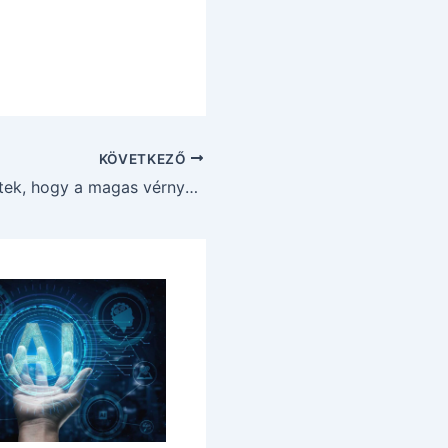
KÖVETKEZŐ
A tudósok rájöttek, hogy a magas vérnyomást egy agyi parancs válthatja ki