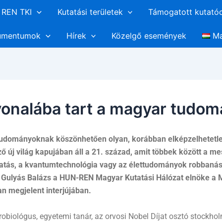
REN TKI
Kutatási területek
Támogatott kutató
umentumok
Hírek
Közelgő események
Ma
lvonalába tart a magyar tudo
dományoknak köszönhetően olyan, korábban elképzelhetetlen 
ző új világ kapujában áll a 21. század, amit többek között a m
kutatás, a kvantumtechnológia vagy az élettudományok robbaná
a Gulyás Balázs a HUN-REN Magyar Kutatási Hálózat elnöke a
n megjelent interjújában.
obiológus, egyetemi tanár, az orvosi Nobel Díjat osztó stockhol