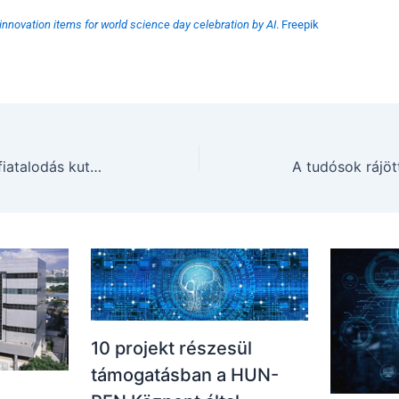
nnovation items for world science day celebration by AI
. Freepik
HUN-REN-SZTAKI-SE Megfiatalodás kutatócsoport
10 projekt részesül
támogatásban a HUN-