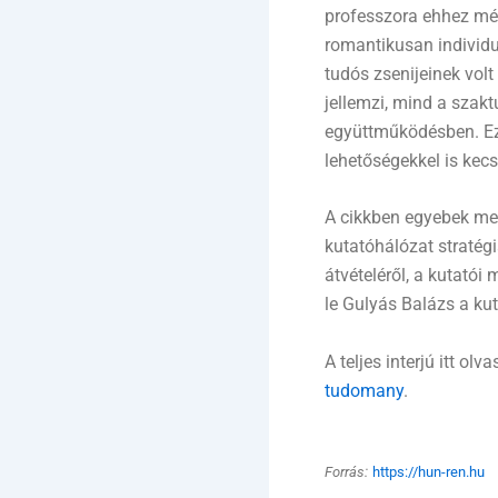
professzora ehhez mé
romantikusan individu
tudós zsenijeinek vol
jellemzi, mind a szak
együttműködésben. Ez
lehetőségekkel is kecse
A cikkben egyebek mel
kutatóhálózat stratégia
átvételéről, a kutatói
le Gulyás Balázs a ku
A teljes interjú itt olv
tudomany
.
Forrás:
https://hun-ren.hu