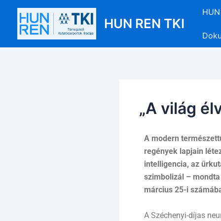
Skip
Post
HUN 
to
navigation
HUN REN TKI
content
Dok
„A világ é
A modern természettu
regények lapjain léte
intelligencia, az űr
szimbolizál – mondt
március 25-i számába
A Széchenyi-díjas neur