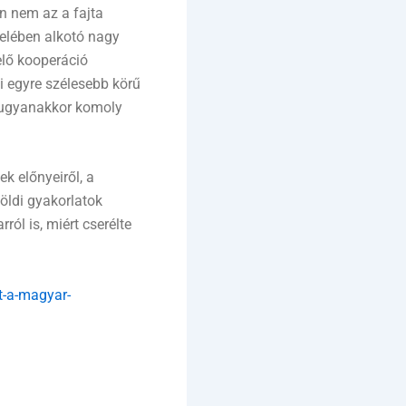
n nem az a fajta
felében alkotó nagy
elő kooperáció
i egyre szélesebb körű
, ugyanakkor komoly
k előnyeiről, a
földi gyakorlatok
ról is, miért cserélte
t-a-magyar-