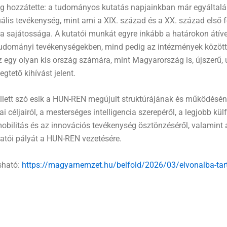
g hozzátette: a tudományos kutatás napjainkban már egyáltalá
ális tevékenység, mint ami a XIX. század és a XX. század első 
t a sajátossága. A kutatói munkát egyre inkább a határokon átív
tudományi tevékenységekben, mind pedig az intézmények között
 egy olyan kis ország számára, mint Magyarország is, újszerű
gtető kihívást jelent.
lett szó esik a HUN-REN megújult struktúrájának és működéséne
i céljairól, a mesterséges intelligencia szerepéről, a legjobb kül
 mobilitás és az innovációs tevékenység ösztönzéséről, valamint ar
tatói pályát a HUN-REN vezetésére.
asható:
https://magyarnemzet.hu/belfold/2026/03/elvonalba-tar