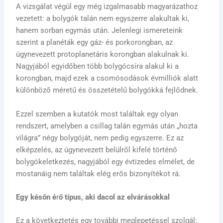
A vizsgálat végül egy még izgalmasabb magyarázathoz
vezetett: a bolygók talán nem egyszerre alakultak ki,
hanem sorban egymás után. Jelenlegi ismereteink
szerint a planéták egy gáz- és porkorongban, az
úgynevezett protoplanetáris korongban alakulnak ki.
Nagyjából egyidőben több bolygócsíra alakul ki a
korongban, majd ezek a csomósodások évmilliók alatt
különböző méretű és összetételű bolygókká fejlődnek.
Ezzel szemben a kutatók most találtak egy olyan
rendszert, amelyben a csillag talán egymás után „hozta
világra” négy bolygóját, nem pedig egyszerre. Ez az
elképzelés, az úgynevezett belülről kifelé történő
bolygókeletkezés, nagyjából egy évtizedes elmélet, de
mostanáig nem találtak elég erős bizonyítékot rá.
Egy későn é
r
ő típus, aki dacol az elvárásokkal
Ez a következtetés egy további meglepetéssel szolgál: