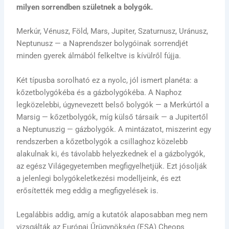
milyen sorrendben születnek a bolygók.
Merkúr, Vénusz, Föld, Mars, Jupiter, Szaturnusz, Uránusz,
Neptunusz — a Naprendszer bolygóinak sorrendjét
minden gyerek álmából felkeltve is kívülről fújja.
Két típusba sorolható ez a nyolc, jól ismert planéta: a
kőzetbolygókéba és a gázbolygókéba. A Naphoz
legközelebbi, úgynevezett belső bolygók — a Merkúrtól a
Marsig — kőzetbolygók, míg külső társaik — a Jupitertől
a Neptunuszig — gázbolygók. A mintázatot, miszerint egy
rendszerben a kőzetbolygók a csillaghoz közelebb
alakulnak ki, és távolabb helyezkednek el a gázbolygók,
az egész Világegyetemben megfigyelhetjük. Ezt jósolják
a jelenlegi bolygókeletkezési modelljeink, és ezt
erősítették meg eddig a megfigyelések is.
Legalábbis addig, amíg a kutatók alaposabban meg nem
vizsgálták az Európai Űrügynökség (ESA) Cheops