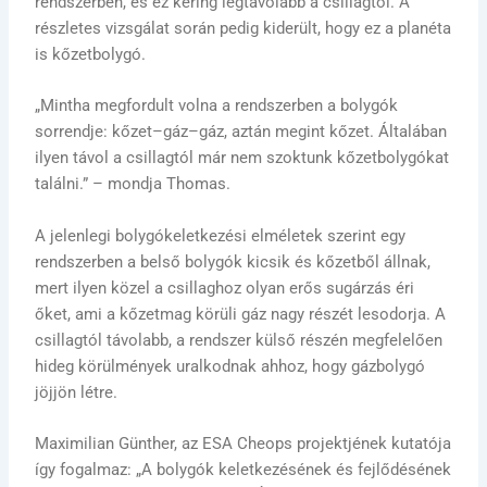
rendszerben, és ez kering legtávolabb a csillagtól. A
részletes vizsgálat során pedig kiderült, hogy ez a planéta
is kőzetbolygó.
„Mintha megfordult volna a rendszerben a bolygók
sorrendje: kőzet–gáz–gáz, aztán megint kőzet. Általában
ilyen távol a csillagtól már nem szoktunk kőzetbolygókat
találni.” – mondja Thomas.
A jelenlegi bolygókeletkezési elméletek szerint egy
rendszerben a belső bolygók kicsik és kőzetből állnak,
mert ilyen közel a csillaghoz olyan erős sugárzás éri
őket, ami a kőzetmag körüli gáz nagy részét lesodorja. A
csillagtól távolabb, a rendszer külső részén megfelelően
hideg körülmények uralkodnak ahhoz, hogy gázbolygó
jöjjön létre.
Maximilian Günther, az ESA Cheops projektjének kutatója
így fogalmaz: „A bolygók keletkezésének és fejlődésének