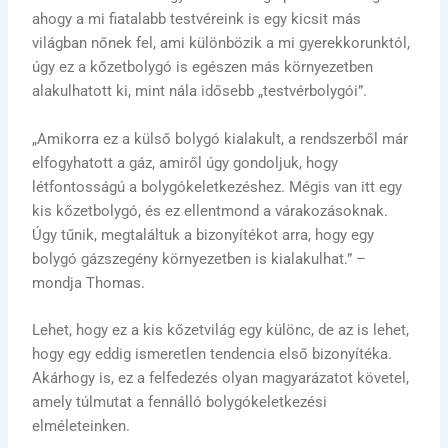
ahogy a mi fiatalabb testvéreink is egy kicsit más
világban nőnek fel, ami különbözik a mi gyerekkorunktól,
úgy ez a kőzetbolygó is egészen más környezetben
alakulhatott ki, mint nála idősebb „testvérbolygói”.
„Amikorra ez a külső bolygó kialakult, a rendszerből már
elfogyhatott a gáz, amiről úgy gondoljuk, hogy
létfontosságú a bolygókeletkezéshez. Mégis van itt egy
kis kőzetbolygó, és ez ellentmond a várakozásoknak.
Úgy tűnik, megtaláltuk a bizonyítékot arra, hogy egy
bolygó gázszegény környezetben is kialakulhat.” –
mondja Thomas.
Lehet, hogy ez a kis kőzetvilág egy különc, de az is lehet,
hogy egy eddig ismeretlen tendencia első bizonyítéka.
Akárhogy is, ez a felfedezés olyan magyarázatot követel,
amely túlmutat a fennálló bolygókeletkezési
elméleteinken.