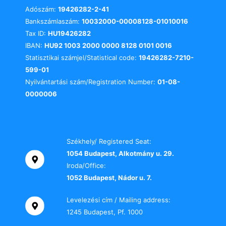
Adószám:
19426282-2-41
Bankszámlaszám:
10032000-00008128-01010016
Tax ID:
HU19426282
IBAN:
HU92 1003 2000 0000 8128 0101 0016
Statisztikai számjel/Statistical code:
19426282-7210-
599-01
Nyilvántartási szám/Registration Number:
01-08-
0000006
Székhely/ Registered Seat:
1054 Budapest, Alkotmány u. 29.
Iroda/Office:
1052 Budapest, Nádor u. 7.
Levelezési cím / Mailing address:
1245 Budapest, Pf. 1000