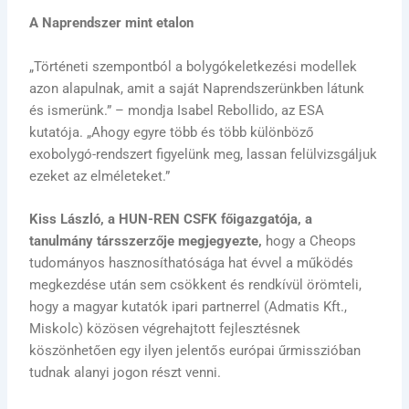
A Naprendszer mint etalon
„Történeti szempontból a bolygókeletkezési modellek
azon alapulnak, amit a saját Naprendszerünkben látunk
és ismerünk.” – mondja Isabel Rebollido, az ESA
kutatója. „Ahogy egyre több és több különböző
exobolygó-rendszert figyelünk meg, lassan felülvizsgáljuk
ezeket az elméleteket.”
Kiss László, a HUN-REN CSFK főigazgatója, a
tanulmány társszerzője megjegyezte,
hogy a Cheops
tudományos hasznosíthatósága hat évvel a működés
megkezdése után sem csökkent és rendkívül örömteli,
hogy a magyar kutatók ipari partnerrel (Admatis Kft.,
Miskolc) közösen végrehajtott fejlesztésnek
köszönhetően egy ilyen jelentős európai űrmisszióban
tudnak alanyi jogon részt venni.