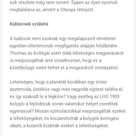
sok részlete még nem ismert. Éppen az ilyen nyomok
megtalálása az, amiért a Cheops létrejött.
Különcnek születni
A tudósok nem szoktak egy megalapozott elméletet
egyetlen ellentmondó megfigyelés alapján felülbírálni.
Thomas és kollégái ezért több lehetséges magyarázatot
is megvizsgáltak arra vonatkozóan, hogy ez a
kőzetbolygó miért térhet el a megszokott mintázattól.
Lehetséges, hogy a planétát korábban egy óriási
aszteroida, üstökös vagy más nagyobb égitest találta el,
és így szakadt le a légköre? Vagy esetleg az LHS 1903
bolygói a fejlődésük során valamikor helyet cseréltek
egymással? Miután szimulációkkal megvizsgálták ezeket
a lehetőségeket, és kiszámították a bolygók keringési
idejét, a kutatók kizárták ezeket a lehetőségeket.