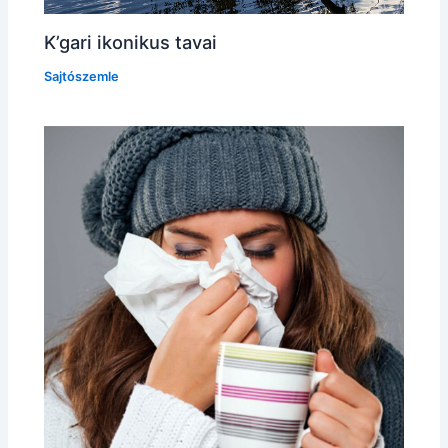
K’gari ikonikus tavai
Sajtószemle