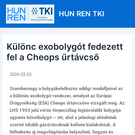
Skip
Post
Main
to
navigation
HUN REN TKI
Men
content
Különc exobolygót fedezett
fel a Cheops űrtávcső
2026.03.03.
Szembemegy a bolygókeletkezés eddigi modelljeivel az
a különös exobolygó-rendszer, amelyet az Európai
Űrügynökség (ESA) Cheops űrtávcsöve vizsgált meg. Az
LHS 1903 jelű vörös törpecsillag legtávolabbi bolygója
ugyanis kőzetbolygó — ott, ahol a jelenlegi elméletek
szerint inkább gázóriásoknak kellene kialakulniuk. A
felfedezés új megvilágításba helyezheti, hogyan és