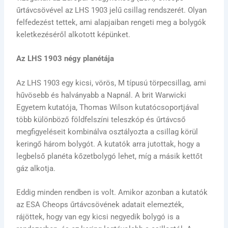
űrtávcsövével az LHS 1903 jelű csillag rendszerét. Olyan
felfedezést tettek, ami alapjaiban rengeti meg a bolygók
keletkezéséről alkotott képünket.
Az LHS 1903 négy planétája
Az LHS 1903 egy kicsi, vörös, M típusú törpecsillag, ami
hűvösebb és halványabb a Napnál. A brit Warwicki
Egyetem kutatója, Thomas Wilson kutatócsoportjával
több különböző földfelszíni teleszkóp és űrtávcső
megfigyeléseit kombinálva osztályozta a csillag körül
keringő három bolygót. A kutatók arra jutottak, hogy a
legbelső planéta kőzetbolygó lehet, míg a másik kettőt
gáz alkotja.
Eddig minden rendben is volt. Amikor azonban a kutatók
az ESA Cheops űrtávcsövének adatait elemezték,
rájöttek, hogy van egy kicsi negyedik bolygó is a