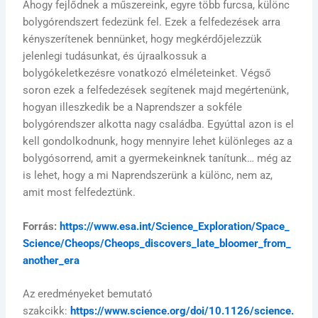
Ahogy fejlődnek a műszereink, egyre több furcsa, különc
bolygórendszert fedezünk fel. Ezek a felfedezések arra
kényszerítenek bennünket, hogy megkérdőjelezzük
jelenlegi tudásunkat, és újraalkossuk a
bolygókeletkezésre vonatkozó elméleteinket. Végső
soron ezek a felfedezések segítenek majd megértenünk,
hogyan illeszkedik be a Naprendszer a sokféle
bolygórendszer alkotta nagy családba. Egyúttal azon is el
kell gondolkodnunk, hogy mennyire lehet különleges az a
bolygósorrend, amit a gyermekeinknek tanítunk… még az
is lehet, hogy a mi Naprendszerünk a különc, nem az,
amit most felfedeztünk.
Forrás:
https://www.esa.int/Science_Exploration/Space_
Science/Cheops/Cheops_discovers_late_bloomer_from_
another_era
Az eredményeket bemutató
szakcikk:
https://www.science.org/doi/10.1126/science.