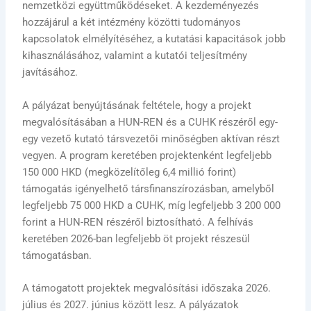
nemzetközi együttműködéseket. A kezdeményezés
hozzájárul a két intézmény közötti tudományos
kapcsolatok elmélyítéséhez, a kutatási kapacitások jobb
kihasználásához, valamint a kutatói teljesítmény
javításához.
A pályázat benyújtásának feltétele, hogy a projekt
megvalósításában a HUN-REN és a CUHK részéről egy-
egy vezető kutató társvezetői minőségben aktívan részt
vegyen. A program keretében projektenként legfeljebb
150 000 HKD (megközelítőleg 6,4 millió forint)
támogatás igényelhető társfinanszírozásban, amelyből
legfeljebb 75 000 HKD a CUHK, míg legfeljebb 3 200 000
forint a HUN-REN részéről biztosítható. A felhívás
keretében 2026-ban legfeljebb öt projekt részesül
támogatásban.
A támogatott projektek megvalósítási időszaka 2026.
július és 2027. június között lesz. A pályázatok