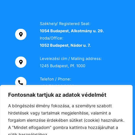
Székhely/ Registered Seat:
1054 Budapest, Alkotmány u. 29.
Iroda/Office:
1052 Budapest, Nádor u. 7.
Levelezési cím / Mailing address:
1245 Budapest, Pf. 1000
Telefon / Phone:
+36 70 000 2469
Fontosnak tartjuk az adatok védelmét
E-mail:
A böngészési élmény fokozása, a személyre szabott
titkarsag@tki-office.hu
hirdetések vagy tartalmak megjelenítése, valamint a
forgalom elemzése érdekében sütiket (cookie) használunk.
A "Mindet elfogadom" gombra kattintva hozzájárulhat a
A honlap szerzői jogvédelem alatt áll.
sütik használatához.