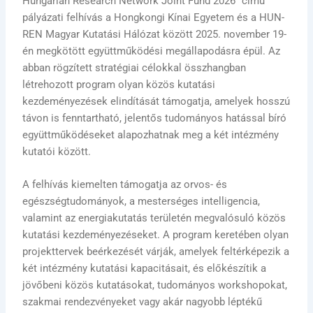
Hungarian Research Network Joint Fund 2026” című
pályázati felhívás a Hongkongi Kínai Egyetem és a HUN-
REN Magyar Kutatási Hálózat között 2025. november 19-
én megkötött együttműködési megállapodásra épül. Az
abban rögzített stratégiai célokkal összhangban
létrehozott program olyan közös kutatási
kezdeményezések elindítását támogatja, amelyek hosszú
távon is fenntartható, jelentős tudományos hatással bíró
együttműködéseket alapozhatnak meg a két intézmény
kutatói között.
A felhívás kiemelten támogatja az orvos- és
egészségtudományok, a mesterséges intelligencia,
valamint az energiakutatás területén megvalósuló közös
kutatási kezdeményezéseket. A program keretében olyan
projekttervek beérkezését várják, amelyek feltérképezik a
két intézmény kutatási kapacitásait, és előkészítik a
jövőbeni közös kutatásokat, tudományos workshopokat,
szakmai rendezvényeket vagy akár nagyobb léptékű