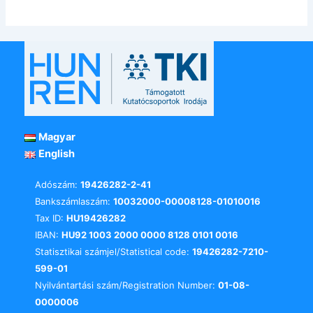
Magyar
English
Adószám:
19426282-2-41
Bankszámlaszám:
10032000-00008128-01010016
Tax ID:
HU19426282
IBAN:
HU92 1003 2000 0000 8128 0101 0016
Statisztikai számjel/Statistical code:
19426282-7210-
599-01
Nyilvántartási szám/Registration Number:
01-08-
0000006