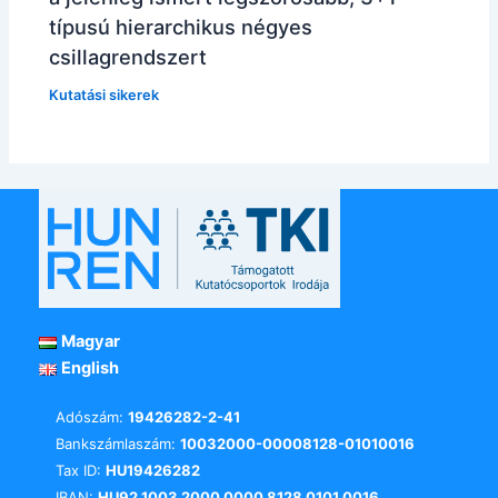
típusú hierarchikus négyes
csillagrendszert
Kutatási sikerek
Magyar
English
Adószám:
19426282-2-41
Bankszámlaszám:
10032000-00008128-01010016
Tax ID:
HU19426282
IBAN:
HU92 1003 2000 0000 8128 0101 0016