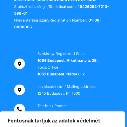
Statisztikai számjel/Statistical code:
19426282-7210-
599-01
Nyilvántartási szám/Registration Number:
01-08-
0000006
Székhely/ Registered Seat:
1054 Budapest, Alkotmány u. 29.
Iroda/Office:
1052 Budapest, Nádor u. 7.
Levelezési cím / Mailing address:
1245 Budapest, Pf. 1000
Telefon / Phone:
+36 70 000 2469
Fontosnak tartjuk az adatok védelmét
E-mail: