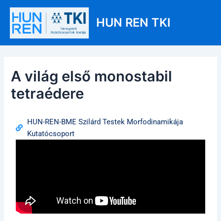
Skip
Post
Main
to
navigation
HUN REN TKI
Men
content
A világ első monostabil
tetraédere
HUN-REN-BME Szilárd Testek Morfodinamikája
Kutatócsoport