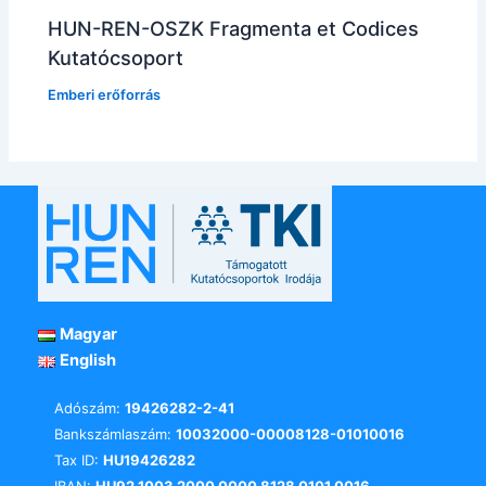
HUN-REN-OSZK Fragmenta et Codices
Kutatócsoport
Emberi erőforrás
Magyar
English
Adószám:
19426282-2-41
Bankszámlaszám:
10032000-00008128-01010016
Tax ID:
HU19426282