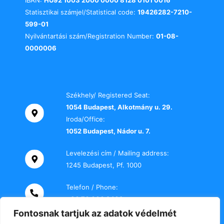
IBAN:
HU92 1003 2000 0000 8128 0101 0016
Statisztikai számjel/Statistical code:
19426282-7210-
599-01
Nyilvántartási szám/Registration Number:
01-08-
0000006
Székhely/ Registered Seat:
1054 Budapest, Alkotmány u. 29.
Iroda/Office:
1052 Budapest, Nádor u. 7.
Levelezési cím / Mailing address:
1245 Budapest, Pf. 1000
Telefon / Phone:
+36 70 000 2469
Fontosnak tartjuk az adatok védelmét
E-mail: