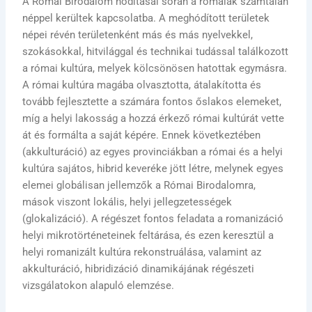
A Római Birodalom hódításai során a rómaiak számtalan
néppel kerültek kapcsolatba. A meghódított területek
népei révén területenként más és más nyelvekkel,
szokásokkal, hitvilággal és technikai tudással találkozott
a római kultúra, melyek kölcsönösen hatottak egymásra.
A római kultúra magába olvasztotta, átalakította és
tovább fejlesztette a számára fontos őslakos elemeket,
míg a helyi lakosság a hozzá érkező római kultúrát vette
át és formálta a saját képére. Ennek következtében
(akkulturáció) az egyes provinciákban a római és a helyi
kultúra sajátos, hibrid keveréke jött létre, melynek egyes
elemei globálisan jellemzők a Római Birodalomra,
mások viszont lokális, helyi jellegzetességek
(glokalizáció). A régészet fontos feladata a romanizáció
helyi mikrotörténeteinek feltárása, és ezen keresztül a
helyi romanizált kultúra rekonstruálása, valamint az
akkulturáció, hibridizáció dinamikájának régészeti
vizsgálatokon alapuló elemzése.