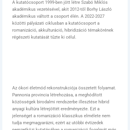
A kutatócsoport 1999-ben jött létre Szabó Miklós
akadémikus vezetésével, akit 2012-től Borhy László
akadémikus váltott a csoport élén. A 2022-2027
közötti pályázati ciklusban a kutatócsoport a
romanizáció, akkulturáció, hibridizáció témakörének
régészeti kutatását tűzte ki célul.
Az ókori életmód rekonstrukciója összetett folyamat.
Pannonia provincia létrehozása, a meghódított
közösségek birodalmi rendszerbe illesztése hibrid
anyagi kultúra létrejöttét eredményezte. Ezt a
jelenséget a romanizáció klasszikus elmélete nem
tudja megmagyarázni, ezért az utóbbi évtizedek
nemzetközi kutatásában a romanizáció fogalmát más