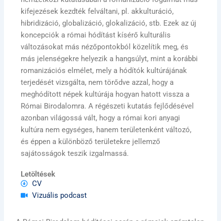
kifejezések kezdték felváltani, pl. akkulturáció,
hibridizáció, globalizáció, glokalizáció, stb. Ezek az új
koncepciók a római hódítást kísérő kulturális
változásokat más nézőpontokból közelítik meg, és
más jelenségekre helyezik a hangsúlyt, mint a korábbi
romanizációs elmélet, mely a hódítók kultúrájának
terjedését vizsgálta, nem törődve azzal, hogy a
meghódított népek kultúrája hogyan hatott vissza a
Római Birodalomra. A régészeti kutatás fejlődésével
azonban világossá vált, hogy a római kori anyagi
kultúra nem egységes, hanem területenként változó,
és éppen a különböző területekre jellemző
sajátosságok teszik izgalmassá.
Letöltések
CV
Vizuális podcast