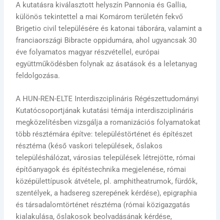
A kutatásra kiválasztott helyszín Pannonia és Gallia,
különös tekintettel a mai Komárom területén fekvő
Brigetio civil településére és katonai táborára, valamint a
franciaországi Bibracte oppidumára, ahol ugyancsak 30
éve folyamatos magyar részvétellel, európai
együttműködésben folynak az ásatások és a leletanyag
feldolgozása.
A HUN-REN-ELTE Interdiszciplináris Régészettudományi
Kutatócsoportjának kutatási témája interdiszciplináris
megközelítésben vizsgálja a romanizációs folyamatokat
több résztémára építve: településtörténet és építészet
résztéma (késő vaskori települések, őslakos
településhálózat, városias települések létrejötte, római
építőanyagok és építéstechnika megjelenése, római
középülettípusok átvétele, pl. amphitheatrumok, fürdők,
szentélyek, a hadsereg szerepének kérdése), epigraphia
és társadalomtörténet résztéma (római közigazgatás
kialakulása, őslakosok beolvadásának kérdése,