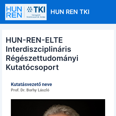
Skip
Post
Main
to
navigation
HUN REN TKI
Men
content
HUN-REN-ELTE
Interdiszciplináris
Régészettudományi
Kutatócsoport
Kutatásvezető neve
Prof. Dr. Borhy László