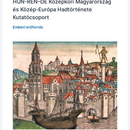
HUN-REN–DE Középkori Magyarország
és Közép-Európa Hadtörténete
Kutatócsoport
Emberi erőforrás