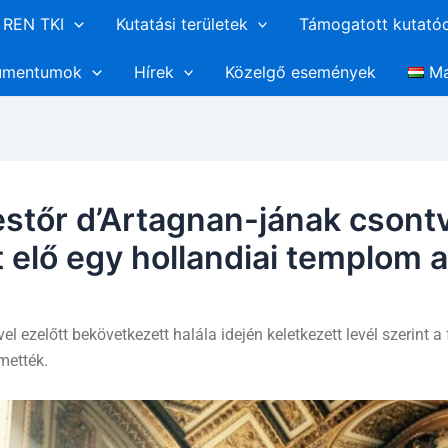
REN TKI
Kutatási területek
Támogatott kutató
umentumok
Hírek
Közelgő események
Ma
stőr d’Artagnan-jának csont
 elő egy hollandiai templom a
el ezelőtt bekövetkezett halála idején keletkezett levél szerint 
mették.