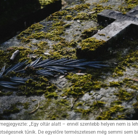
megjegyezte: „Egy oltár alatt – ennél szentebb helyen nem is le
hetségesnek tűnik. De egyelőre természetesen még semmi sem bi