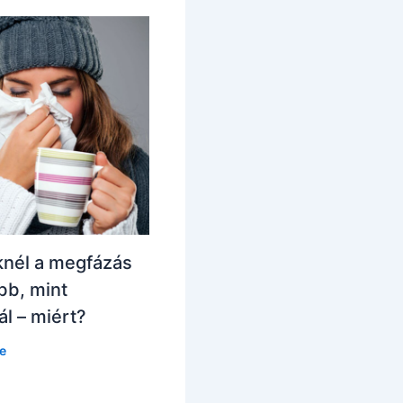
nél a megfázás
bb, mint
l – miért?
e