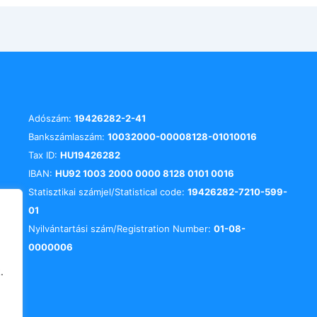
Adószám:
19426282-2-41
Bankszámlaszám:
10032000-00008128-01010016
Tax ID:
HU19426282
IBAN:
HU92 1003 2000 0000 8128 0101 0016
Statisztikai számjel/Statistical code:
19426282-7210-599-
01
Nyilvántartási szám/Registration Number:
01-08-
0000006
.