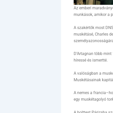
Az emberi maradványoka
munkások, amikor a p
A szakértők most DNS-
muskétásé, Charles de 
személyazonosságára 
D’Artagnan több mint 
híressé és ismertté.
A valóságban a muskétá
Muskétásainak kapitá
A nemes a francia–hol
egy muskétagolyó tork
A holttest Párizsba sz