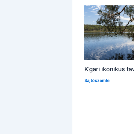
K’gari ikonikus ta
Sajtószemle