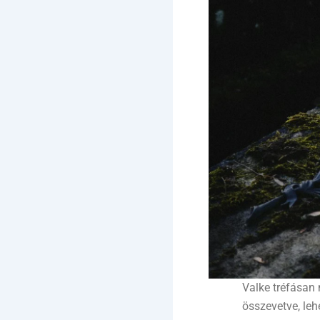
Valke tréfásan 
összevetve, le