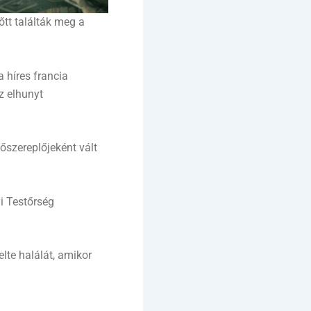
őtt találták meg a
 híres francia
z elhunyt
őszereplőjeként vált
yi Testőrség
lte halálát, amikor