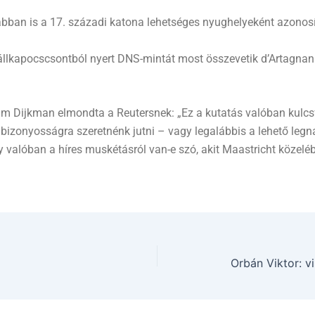
ban is a 17. századi katona lehetséges nyughelyeként azonosí
állkapocscsontból nyert DNS-mintát most összevetik d’Artagnan
im Dijkman elmondta a Reutersnek: „Ez a kutatás valóban kulcs
 bizonyosságra szeretnénk jutni – vagy legalábbis a lehető leg
 valóban a híres muskétásról van-e szó, akit Maastricht közelé