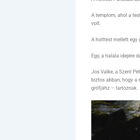
A templom, ahol a test
volt.
A holttest mellett egy
Egy, a halála idejére 
Jos Valke, a Szent Pé
biztos abban, hogy a
grófjáhz – tartoznak.