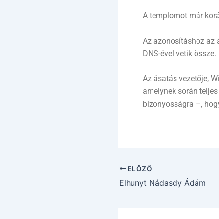
A templomot már koráb
Az azonosításhoz az 
DNS-ével vetik össze.
Az ásatás vezetője, W
amelynek során teljes
bizonyosságra –, hogy
ELŐZŐ
Elhunyt Nádasdy Ádám