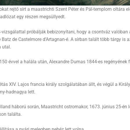
t rejtő sírt a maastrichti Szent Péter és Pál-templom oltára el
adlózat egy részen megsüllyedt.
vizsgálattal próbálják bebizonyítani, hogy a csontváz valóban a
Batz de Castelmore d’Artagnan-é. A sírban talált több tárgy is a
utal.
150 évvel a halála után, Alexandre Dumas 1844-es regényének f
s XIV. Lajos francia király szolgálatában állt, és végül a Királ
ny-hadnagya lett.
land háború során, Maastricht ostromakor, 1673. június 25-én le
on találta.
állítása a nyári melegben nehéz lett volna.