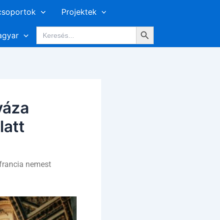
csoportok
Projektek
Search Button
Search
gyar
for:
váza
latt
a francia nemest