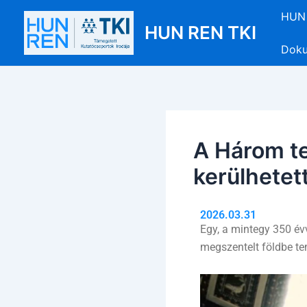
Skip
Post
HUN 
to
navigation
HUN REN TKI
content
Dok
A Három te
kerülhetett
2026.03.31
Egy, a mintegy 350 évv
megszentelt földbe te