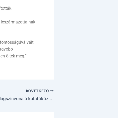
tották.
 leszármazottainak
fontosságúvá vált,
nagyobb
ben öltek meg.”
KÖVETKEZŐ
Orbán Viktor: világszínvonalú kutatóközpont jön létre Magyarországon