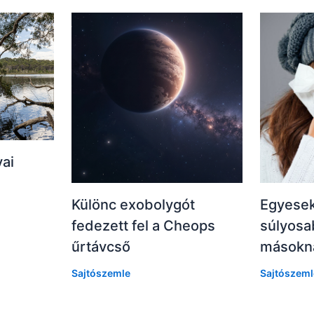
vai
Különc exobolygót
Egyesek
fedezett fel a Cheops
súlyosa
űrtávcső
másokná
Sajtószemle
Sajtószeml