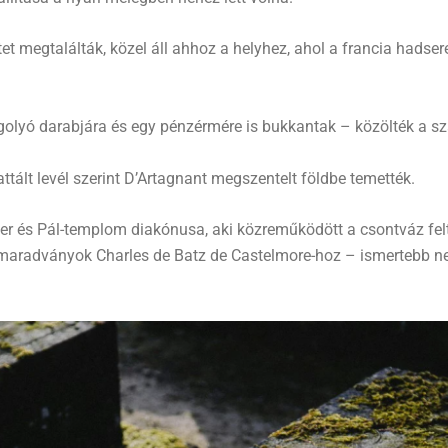
et megtalálták, közel áll ahhoz a helyhez, ahol a francia hadse
 golyó darabjára és egy pénzérmére is bukkantak – közölték a sz
dattált levél szerint D’Artagnant megszentelt földbe temették.
ter és Pál-templom diakónusa, aki közreműködött a csontváz fe
 maradványok Charles de Batz de Castelmore-hoz – ismertebb n