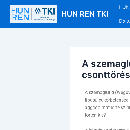
Skip
Post
HUN 
to
navigation
HUN REN TKI
content
Dok
A szemaglu
csonttöré
A szemaglutid (Wegovy
típusú cukorbetegség 
aggodalmat is felszín
történik-e?