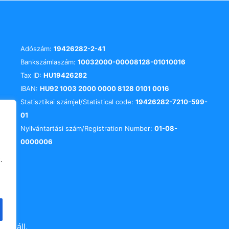
Adószám:
19426282-2-41
Bankszámlaszám:
10032000-00008128-01010016
Tax ID:
HU19426282
IBAN:
HU92 1003 2000 0000 8128 0101 0016
Statisztikai számjel/Statistical code:
19426282-7210-599-
01
Nyilvántartási szám/Registration Number:
01-08-
0000006
.
att áll.