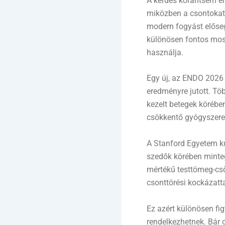
A kérdés korántsem el
miközben a csontokat 
modern fogyást előse
különösen fontos most
használja.
Egy új, az ENDO 2026
eredményre jutott. Tö
kezelt betegek körében
csökkentő gyógyszere
A Stanford Egyetem ku
szedők körében minte
mértékű testtömeg-cs
csonttörési kockázatta
Ez azért különösen fi
rendelkezhetnek. Bár 