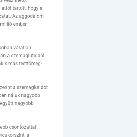
 veszíthető,
ttól tartott, hogy a
ázatát. Az aggodalom
millió ember
onban váratlan
ján a szemaglutiddal
 akik más testtömeg-
zerint a szemaglutidot
zben náluk nagyobb
 együtt nagyobb
yebb csontozattal
rcukorszint, a