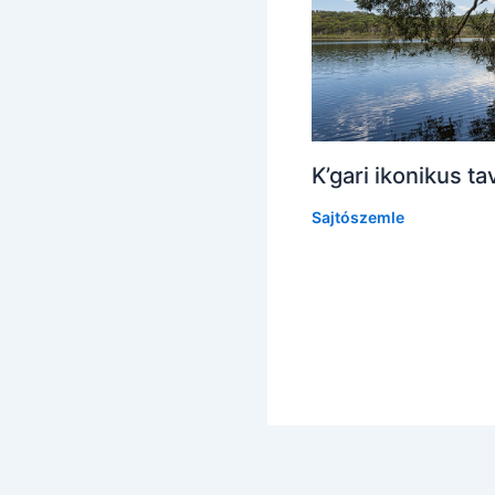
K’gari ikonikus ta
Sajtószemle