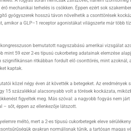
méleti. A fogyás során nemcsak zsírszövet, hanem izomtömeg is
érő mechanikai terhelés is csökken. Éppen ezért sok szakember a
gítő gyógyszerek hosszú távon növelhetik a csonttörések kock
, amikor a GLP–1 receptor agonistákat világszerte már több tíz
 kongresszuson bemutatott nagyszabású amerikai vizsgálat az
bb mint 59 ezer 2-es típusú cukorbeteg adatainak elemzése alap
 szignifikánsan ritkábban fordult elő csonttörés, mint azoknál,
ket kaptak.
tatói közel négy éven át követték a betegeket. Az eredmények s
gy 15 százalékkal alacsonyabb volt a törések kockázata, mikö
ökkenést figyeltek meg. Más szóval: a nagyobb fogyás nem járt
l – sőt, éppen az ellenkezője látszott.
gyelemre méltó, mert a 2-es típusú cukorbetegek eleve sérüléken
csontsűrűségük gyakran normálisnak tűnik, a tartósan magas vé