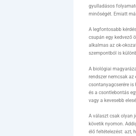
gyulladásos folyamat
minőségét. Emiatt már
A legfontosabb kérdés
csupán egy kedvező ös
alkalmas az ok-okozat
szempontból is különb
A biológiai magyaráza
rendszer nemcsak az é
csontanyagcserére is 
és a csontlebontás eg
vagy a kevesebb elesé
A választ csak olyan j
követik nyomon. Addig
élő feltételezést: azt