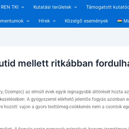
REN TKI
Kutatási területek
Támogatott kutató
umentumok
Hírek
Közelgő események
Ma
tid mellett ritkábban fordulh
s
, Ozempic) az elmúlt évek egyik legnagyobb áttörését hozta az 
kezelésében. A gyógyszerrel elérhető jelentős fogyás azonban e
re hozott: vajon a gyors testtömeg-csökkenés nem a csontok e