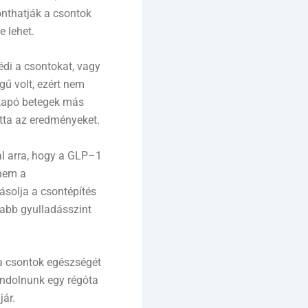
nthatják a csontok
e lehet.
édi a csontokat, vagy
gű volt, ezért nem
 kapó betegek más
tta az eredményeket.
al arra, hogy a GLP–1
anem a
ásolja a csontépítés
yabb gyulladásszint
 a csontok egészségét
ondolnunk egy régóta
jár.