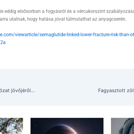
e eddig elsősorban a fogyásról és a vércukorszint szabályozásár
ra utalnak, hogy hatása jóval túlmutathat az anyagcserén.
com/viewarticle/semaglutide-linked-lower-fracture-risk-than-ot
a2a
Megkezdődött a kutatóhálózat jövőjéről való egyeztetés az Akadémián