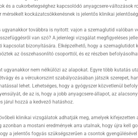
ok és a cukorbetegséghez kapcsolódó anyagcsere-változások ro
 mérsékelt kockázatcsökkenésnek is jelentős klinikai jelentőség
 ugyanakkor továbbra is nyitott: vajon a szemaglutid valóban v
szefüggésről van szó? A jelenlegi vizsgálat megfigyeléses jelle
i kapcsolat bizonyítására. Elképzelhető, hogy a szemaglutidot
öztek az összehasonlító csoporttól, és ez részben befolyásolha
t ugyanakkor nem nélkülözi az alapokat. Egyre több kutatás ut
tvágy és a vércukorszint szabályozásában játszik szerepet, h
hatással lehet. Lehetséges, hogy a gyógyszer közvetlenül befoly
yensúlyát, de az is, hogy a jobb anyagcsere-állapot, az alacson
s járul hozzá a kedvező hatáshoz.
övőbeli klinikai vizsgálatok adhatják meg, amelyek kifejezetten
 azonban a mostani eredmények arra utalnak, hogy újra kell g
, hogy a jelentős fogyás szükségszerűen a csontok gyengülésével 