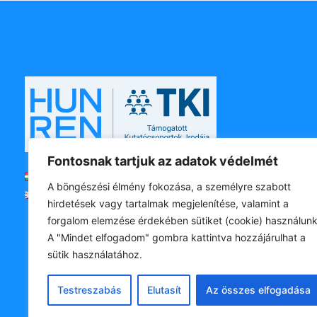
Fontosnak tartjuk az adatok védelmét
Magyar
A böngészési élmény fokozása, a személyre szabott
English
hirdetések vagy tartalmak megjelenítése, valamint a
forgalom elemzése érdekében sütiket (cookie) használunk
A "Mindet elfogadom" gombra kattintva hozzájárulhat a
sütik használatához.
Testreszabás
Elutasít
Az összes elfogadása
A honlap szerzői jogvédelem al