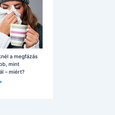
nél a megfázás
bb, mint
l – miért?
e