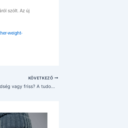
ól szólt. Az új
her-weight-
KÖVETKEZŐ
Fagyasztott zöldség vagy friss? A tudomány szerint nem olyan egyértelmű a válasz.