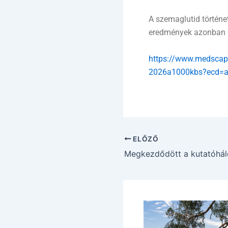
A szemaglutid történet
eredmények azonban ar
https://www.medscape.
2026a1000kbs?ecd=
ELŐZŐ