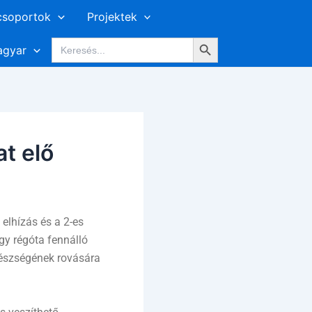
csoportok
Projektek
Search Button
Search
gyar
for:
at elő
elhízás és a 2-es
gy régóta fennálló
gészségének rovására