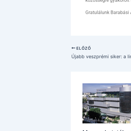
közösségre gyakorolt 
Gratulálunk Barabási 
ELŐZŐ