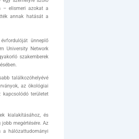
y egy személyre szóló
n – elismeri azokat a
ették annak hatását a
évfordulóját ünneplő
rn University Network
 gyakorló szakemberek
tésében.
sabb találkozóhelyévé
rványok, az ökológiai
 kapcsolódó területet
ek kialakításához, és
g jobb megértésére. Az
és a hálózattudományi