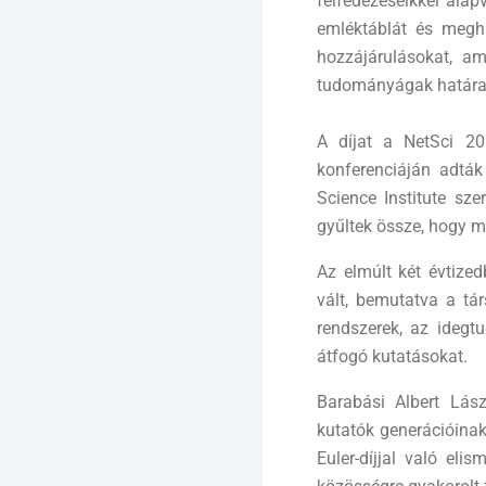
felfedezéseikkel ala
emléktáblát és meghí
hozzájárulásokat, am
tudományágak határai
A díjat a NetSci 20
konferenciáján adták
Science Institute sz
gyűltek össze, hogy m
Az elmúlt két évtize
vált, bemutatva a tá
rendszerek, az idegt
átfogó kutatásokat.
Barabási Albert Lász
kutatók generációinak
Euler-díjjal való el