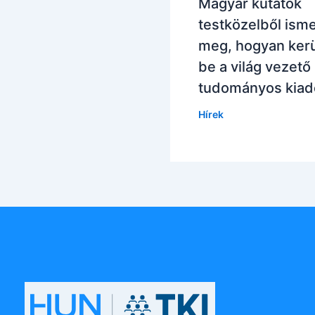
Magyar kutatók
testközelből isme
meg, hogyan ker
be a világ vezető
tudományos kiad
Hírek