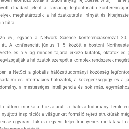
pvetően előmozdították a tudományág fejlődését. A díj – amel
vott előadást jelent a Társaság legfontosabb konferenciájá
elyek meghatározták a hálózatkutatás irányát és kiterjeszt
n túlra.
26 évi, egyben a Network Science konferenciasorozat 20. 
 át. A konferenciát június 1–5. között a bostoni Northeaste
ervezte, és a világ minden tájáról érkező kutatók, oktatók és
egvizsgálják a hálózatok szerepét a komplex rendszerek megér
dben a NetSci a globális hálózattudományi közösség legfonto
rsadalmi és információs hálózatok, a közegészségügy és a já
udomány, a mesterséges intelligencia és sok más, egymáshoz
ló úttörő munkája hozzájárult a hálózattudomány területén
 nyújtott inspirációt a világunkat formáló rejtett struktúrák mé
ismerése egyaránt tükrözi egyéni teljesítményének méltatását 