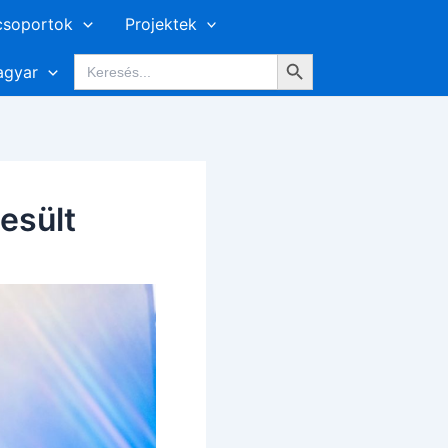
csoportok
Projektek
Search Button
Search
gyar
for:
esült