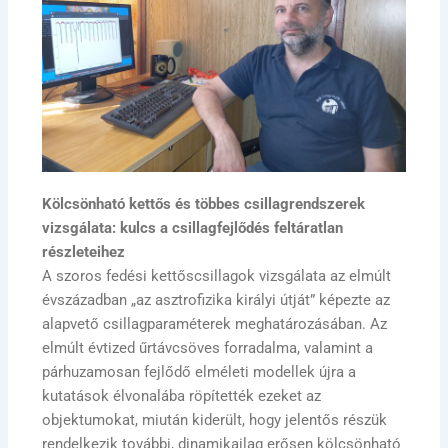
Kölcsönható kettős és többes csillagrendszerek
vizsgálata: kulcs a csillagfejlődés feltáratlan
részleteihez
A szoros fedési kettőscsillagok vizsgálata az elmúlt
évszázadban „az asztrofizika királyi útját” képezte az
alapvető csillagparaméterek meghatározásában. Az
elmúlt évtized űrtávcsöves forradalma, valamint a
párhuzamosan fejlődő elméleti modellek újra a
kutatások élvonalába röpítették ezeket az
objektumokat, miután kiderült, hogy jelentős részük
rendelkezik további, dinamikailag erősen kölcsönható