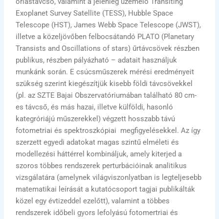
óriástávcső, valamint a jelenleg üzemelő Transiting
Exoplanet Survey Satellite (TESS), Hubble Space
Telescope (HST), James Webb Space Telescope (JWST),
illetve a közeljövőben felbocsátandó PLATO (Planetary
Transists and Oscillations of stars) űrtávcsövek részben
publikus, részben pályázható – adatait használjuk
munkánk során. E csúcsműszerek mérési eredményeit
szükség szerint kiegészítjük kisebb földi távcsövekkel
(pl. az SZTE Bajai Obszervatóriumában található 80 cm-
es távcső, és más hazai, illetve külföldi, hasonló
kategróriájú műszerekkel) végzett hosszabb távú
fotometriai és spektroszkópiai megfigyelésekkel. Az így
szerzett egyedi adatokat magas szintű elméleti és
modellezési háttérrel kombináljuk, amely kiterjed a
szoros többes rendszerek perturbációinak analitikus
vizsgálatára (amelynek világviszonlyatban is legteljesebb
matematikai leírását a kutatócsoport tagjai publikálták
közel egy évtizeddel ezelőtt), valamint a többes
rendszerek időbeli gyors lefolyású fotomertriai és