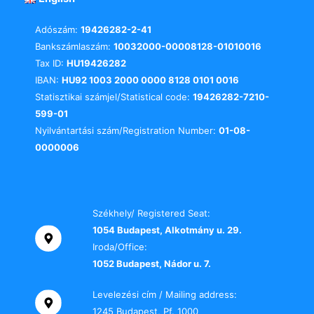
Adószám:
19426282-2-41
Bankszámlaszám:
10032000-00008128-01010016
Tax ID:
HU19426282
IBAN:
HU92 1003 2000 0000 8128 0101 0016
Statisztikai számjel/Statistical code:
19426282-7210-
599-01
Nyilvántartási szám/Registration Number:
01-08-
0000006
Székhely/ Registered Seat:
1054 Budapest, Alkotmány u. 29.
Iroda/Office:
1052 Budapest, Nádor u. 7.
Levelezési cím / Mailing address:
1245 Budapest, Pf. 1000