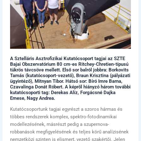
A Sztelláris Asztrofizikai Kutatócsoport tagjai az SZTE
Bajai Obszervatórium 80 cm-es Ritchey-Chretien-típusú
tükrös távcsöve mellett. Első sor balról jobbra: Borkovits
Tamás (kutatócsoport-vezető), Braun Krisztina (pályázati
ügyintéző), Mitnyan Tibor. Hátsó sor: Bíró Imre Barna,
Czavalinga Donát Róbert. A képről hiányzó három további
kutatócsoporti tag: Derekas Alíz, Forgácsné Dajka
Emese, Nagy Andrea.
Kutatócsoportunk tagjai egyrészt a szoros hármas és
többes rendszerek komplex, spektro-fotodinamikai
modellezésének, másrészt pedig a szupernova-
robbanások megfigyelésének és teljes körű analízisének
nemzetközi szinten is elismert, vezető szakértői. Jelen