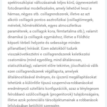
spektroszkópiai változásainak teljes körű, úgynevezetett
fotodinamikai modellezésére, amely lehetővé teszi a
hármas, négyes stb. csillagrendszerek, illetve az azt
alkotó csillagok pontos asztrofizikai (csillagtömegek,
méretek, hőmérsékletek, egyes atmoszferikus
paraméterek, a csillagok kora, fémtartalma stb.), valamit
dinamikai (a csillagok egymáshoz, illetve a Földhöz
képseti térbeli helyzete és sebessége minden
pillanatban) leírását. Ezen adatokból tudunk
visszakövetkeztetni e csillagrendszerek keletkezési
csatornáira (mind egyedileg, mind általánosan,
statisztikailag), valamint előre tekintve, jósolhatóvá válik
ezen csillagrendszerek végállapota, amelyek
általánosításával érvényes, és újszerű megállapításokat
tehetünk a különféle típusú szupernóva-robbanásokat
eredményező sztelláris konfigurációk, azaz a ténylegesen
felrobbanó szülőcsillagok (progenitorok) tulajdonságaira,
illetve azok potenciális társobjektumainak a robbanások
lefolyásában betöltött szerepére.