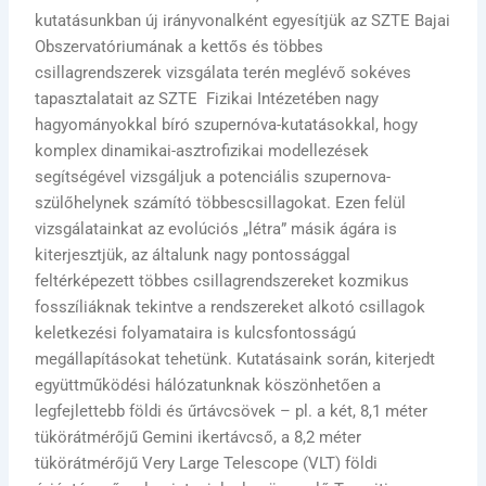
kutatásunkban új irányvonalként egyesítjük az SZTE Bajai
Obszervatóriumának a kettős és többes
csillagrendszerek vizsgálata terén meglévő sokéves
tapasztalatait az SZTE Fizikai Intézetében nagy
hagyományokkal bíró szupernóva-kutatásokkal, hogy
komplex dinamikai-asztrofizikai modellezések
segítségével vizsgáljuk a potenciális szupernova-
szülőhelynek számító többescsillagokat. Ezen felül
vizsgálatainkat az evolúciós „létra” másik ágára is
kiterjesztjük, az általunk nagy pontossággal
feltérképezett többes csillagrendszereket kozmikus
fosszíliáknak tekintve a rendszereket alkotó csillagok
keletkezési folyamataira is kulcsfontosságú
megállapításokat tehetünk. Kutatásaink során, kiterjedt
együttműködési hálózatunknak köszönhetően a
legfejlettebb földi és űrtávcsövek – pl. a két, 8,1 méter
tükörátmérőjű Gemini ikertávcső, a 8,2 méter
tükörátmérőjű Very Large Telescope (VLT) földi