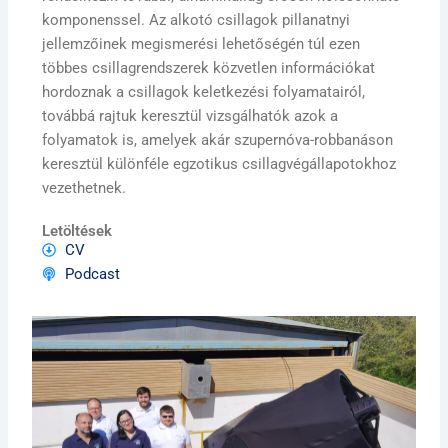
komponenssel. Az alkotó csillagok pillanatnyi
jellemzőinek megismerési lehetőségén túl ezen
többes csillagrendszerek közvetlen információkat
hordoznak a csillagok keletkezési folyamatairól,
továbbá rajtuk keresztül vizsgálhatók azok a
folyamatok is, amelyek akár szupernóva-robbanáson
keresztül különféle egzotikus csillagvégállapotokhoz
vezethetnek.
Letöltések
CV
Podcast