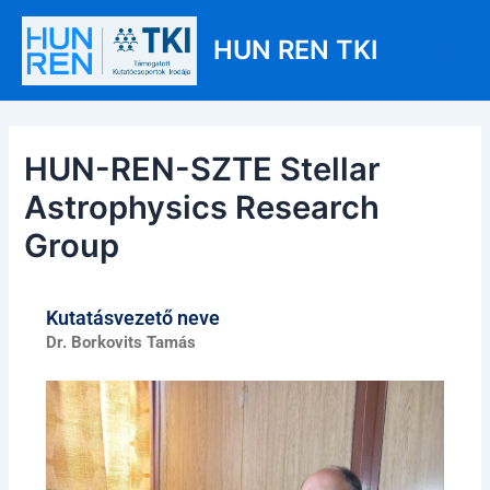
Skip
Post
Main
to
navigation
HUN REN TKI
Men
content
HUN-REN-SZTE Stellar
Astrophysics Research
Group
Kutatásvezető neve
Dr. Borkovits Tamás