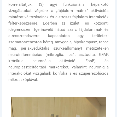
korreláltatjuk, (3) agyi funkcionális képalkotó
vizsgálatokat végzünk a „fájdalom mátrix” aktivációs
mintázat-változásainak és a stressz-fájdalom interakciók
feltérképezésére. Egérben az ízületi és központi
idegrendszeri (gerincvelő hátsó szarv, fájdalommal- és
stresszrendszerrel kapcsolatos agyi területek:
szomatoszenzoros kéreg, amygdala, hipokampusz, raphe
mag, periakveduktális szürkeállomány) metszeteken
neuroinflammációs (mikroglia: Iba1, asztocita: GFAP,
krónikus neuronális aktiváció: FosB) és
neuroplaszticitácitási markereket, valamint neuron-glia
interakciókat vizsgálunk konfokális és szuperrezolúciós
mikroszkópiával.