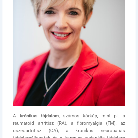
A
krónikus fájdalom
, számos kórkép, mint pl. a
reumatoid artritisz (RA), a fibromyalgia (FM), az
oszeoartritisz (OA), a krónikus neuropátiás
fájdalomállapotok és a komplex regionális fájdalom