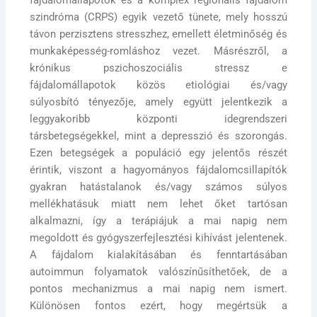
szindróma (CRPS) egyik vezető tünete, mely hosszú
távon perzisztens stresszhez, emellett életminőség és
munkaképesség-romláshoz vezet. Másrészről, a
krónikus pszichoszociális stressz e
fájdalomállapotok közös etiológiai és/vagy
súlyosbító tényezője, amely együtt jelentkezik a
leggyakoribb központi idegrendszeri
társbetegségekkel, mint a depresszió és szorongás.
Ezen betegségek a populáció egy jelentős részét
érintik, viszont a hagyományos fájdalomcsillapítók
gyakran hatástalanok és/vagy számos súlyos
mellékhatásuk miatt nem lehet őket tartósan
alkalmazni, így a terápiájuk a mai napig nem
megoldott és gyógyszerfejlesztési kihívást jelentenek.
A fájdalom kialakításában és fenntartásában
autoimmun folyamatok valószínűsíthetőek, de a
pontos mechanizmus a mai napig nem ismert.
Különösen fontos ezért, hogy megértsük a