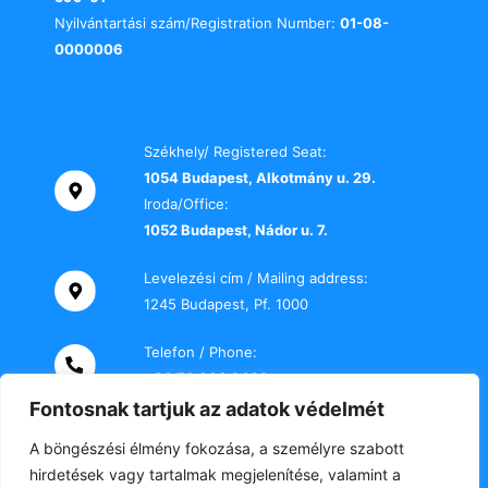
Nyilvántartási szám/Registration Number:
01-08-
0000006
Székhely/ Registered Seat:
1054 Budapest, Alkotmány u. 29.
Iroda/Office:
1052 Budapest, Nádor u. 7.
Levelezési cím / Mailing address:
1245 Budapest, Pf. 1000
Telefon / Phone:
+36 70 000 2469
Fontosnak tartjuk az adatok védelmét
E-mail:
A böngészési élmény fokozása, a személyre szabott
titkarsag@tki-office.hu
hirdetések vagy tartalmak megjelenítése, valamint a