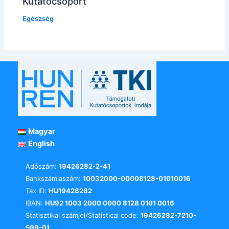
Kutatócsoport
Egészség
Magyar
English
Adószám:
19426282-2-41
Bankszámlaszám:
10032000-00008128-01010016
Tax ID:
HU19426282
IBAN:
HU92 1003 2000 0000 8128 0101 0016
Statisztikai számjel/Statistical code:
19426282-7210-
599-01