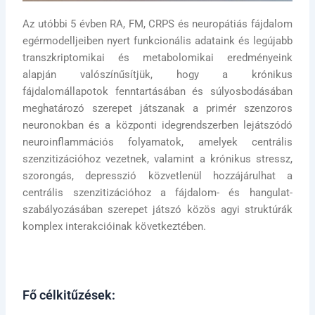
Az utóbbi 5 évben RA, FM, CRPS és neuropátiás fájdalom
egérmodelljeiben nyert funkcionális adataink és legújabb
transzkriptomikai és metabolomikai eredményeink
alapján valószínűsítjük, hogy a krónikus
fájdalomállapotok fenntartásában és súlyosbodásában
meghatározó szerepet játszanak a primér szenzoros
neuronokban és a központi idegrendszerben lejátszódó
neuroinflammációs folyamatok, amelyek centrális
szenzitizációhoz vezetnek, valamint a krónikus stressz,
szorongás, depresszió közvetlenül hozzájárulhat a
centrális szenzitizációhoz a fájdalom- és hangulat-
szabályozásában szerepet játszó közös agyi struktúrák
komplex interakcióinak következtében.
Fő célkitűzések: