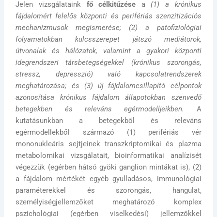
Jelen vizsgálataink
fő célkitűzése
a
(1) a krónikus
fájdalomért felelős központi és perifériás szenzitizációs
mechanizmusok megismerése; (2) a patofiziológiai
folyamatokban kulcsszerepet játszó mediátorok,
útvonalak és hálózatok, valamint a gyakori központi
idegrendszeri társbetegségekkel (krónikus szorongás,
stressz, depresszió) való kapcsolatrendszerek
meghatározása; és (3) új fájdalomcsillapító célpontok
azonosítása krónikus fájdalom állapotokban szenvedő
betegekben és releváns
egérmodelljeikben.
A
kutatásunkban a betegekből és releváns
egérmodellekből származó (1) perifériás vér
mononukleáris sejtjeinek transzkriptomikai és plazma
metabolomikai vizsgálatait, bioinformatikai analízisét
végezzük (egérben hátsó gyöki ganglion mintákat is), (2)
a fájdalom mértékét egyéb gyulladásos, immunológiai
paraméterekkel és szorongás, hangulat,
személyiségjellemzőket meghatározó komplex
pszichológiai (egérben viselkedési) jellemzőkkel