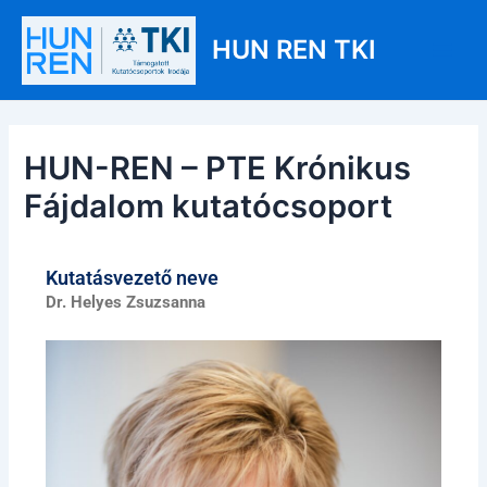
Skip
Post
Main
to
navigation
HUN REN TKI
Men
content
HUN-REN – PTE Krónikus
Fájdalom kutatócsoport
Kutatásvezető neve
Dr. Helyes Zsuzsanna