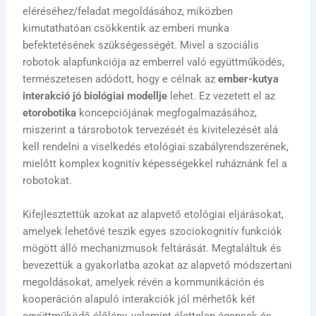
eléréséhez/feladat megoldásához, miközben
kimutathatóan csökkentik az emberi munka
befektetésének szükségességét. Mivel a szociális
robotok alapfunkciója az emberrel való együttműködés,
természetesen adódott, hogy e célnak az
ember-kutya
interakció jó biológiai modellje
lehet. Ez vezetett el az
etorobotika
koncepciójának megfogalmazásához,
miszerint a társrobotok tervezését és kivitelezését alá
kell rendelni a viselkedés etológiai szabályrendszerének,
mielőtt komplex kognitív képességekkel ruháznánk fel a
robotokat.
Kifejlesztettük azokat az alapvető etológiai eljárásokat,
amelyek lehetővé teszik egyes szociokognitív funkciók
mögött álló mechanizmusok feltárását. Megtaláltuk és
bevezettük a gyakorlatba azokat az alapvető módszertani
megoldásokat, amelyek révén a kommunikáción és
kooperáción alapuló interakciók jól mérhetők két
együttműködő élőlény, valamint élettelen ágensek és