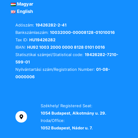
Magyar
English
Adószám:
19426282-2-41
Bankszámlaszám:
10032000-00008128-01010016
Tax ID:
HU19426282
IBAN:
HU92 1003 2000 0000 8128 0101 0016
Statisztikai számjel/Statistical code:
19426282-7210-
599-01
Nyilvántartási szám/Registration Number:
01-08-
0000006
Székhely/ Registered Seat:
1054 Budapest, Alkotmány u. 29.
Iroda/Office:
1052 Budapest, Nádor u. 7.