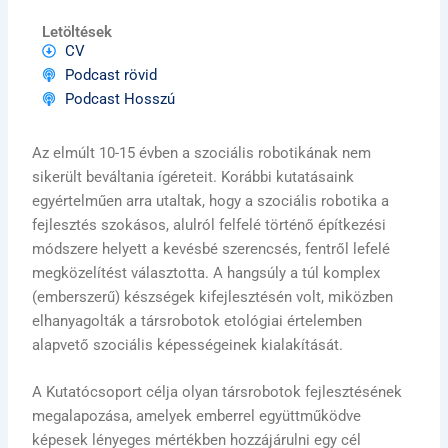
Letöltések
CV
Podcast rövid
Podcast Hosszú
Az elmúlt 10-15 évben a szociális robotikának nem
sikerült beváltania ígéreteit. Korábbi kutatásaink
egyértelműen arra utaltak, hogy a szociális robotika a
fejlesztés szokásos, alulról felfelé történő építkezési
módszere helyett a kevésbé szerencsés, fentről lefelé
megközelítést választotta. A hangsúly a túl komplex
(emberszerű) készségek kifejlesztésén volt, miközben
elhanyagolták a társrobotok etológiai értelemben
alapvető szociális képességeinek kialakítását.
A Kutatócsoport célja olyan társrobotok fejlesztésének
megalapozása, amelyek emberrel együttműködve
képesek lényeges mértékben hozzájárulni egy cél