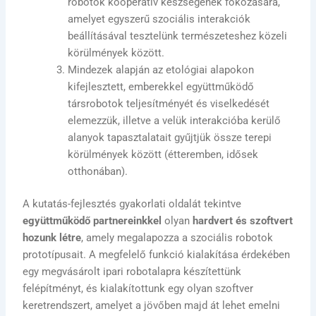
robotok kooperatív készségének fokozására,
amelyet egyszerű szociális interakciók
beállításával tesztelünk természeteshez közeli
körülmények között.
Mindezek alapján az etológiai alapokon
kifejlesztett, emberekkel együttműködő
társrobotok teljesítményét és viselkedését
elemezzük, illetve a velük interakcióba kerülő
alanyok tapasztalatait gyűjtjük össze terepi
körülmények között (étteremben, idősek
otthonában).
A kutatás-fejlesztés gyakorlati oldalát tekintve
együttműködő partnereinkkel
olyan
hardvert és szoftvert
hozunk létre
, amely megalapozza a szociális robotok
prototípusait. A megfelelő funkció kialakítása érdekében
egy megvásárolt ipari robotalapra készítettünk
felépítményt, és kialakítottunk egy olyan szoftver
keretrendszert, amelyet a jövőben majd át lehet emelni