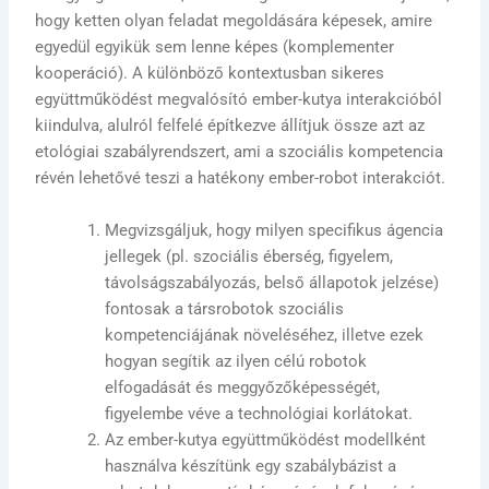
hogy ketten olyan feladat megoldására képesek, amire
egyedül egyikük sem lenne képes (komplementer
kooperáció). A különböző kontextusban sikeres
együttműködést megvalósító ember-kutya interakcióból
kiindulva, alulról felfelé építkezve állítjuk össze azt az
etológiai szabályrendszert, ami a szociális kompetencia
révén lehetővé teszi a hatékony ember-robot interakciót.
Megvizsgáljuk, hogy milyen specifikus ágencia
jellegek (pl. szociális éberség, figyelem,
távolságszabályozás, belső állapotok jelzése)
fontosak a társrobotok szociális
kompetenciájának növeléséhez, illetve ezek
hogyan segítik az ilyen célú robotok
elfogadását és meggyőzőképességét,
figyelembe véve a technológiai korlátokat.
Az ember-kutya együttműködést modellként
használva készítünk egy szabálybázist a