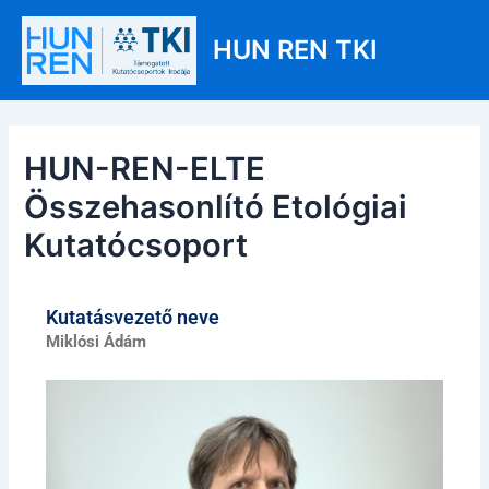
Skip
Post
Main
to
navigation
HUN REN TKI
Men
content
HUN-REN-ELTE
Összehasonlító Etológiai
Kutatócsoport
Kutatásvezető neve
Miklósi Ádám