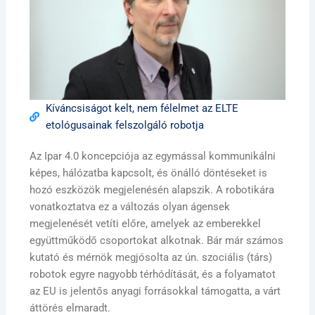
Kíváncsiságot kelt, nem félelmet az ELTE
etológusainak felszolgáló robotja
Az Ipar 4.0 koncepciója az egymással kommunikálni
képes, hálózatba kapcsolt, és önálló döntéseket is
hozó eszközök megjelenésén alapszik. A robotikára
vonatkoztatva ez a változás olyan ágensek
megjelenését vetíti előre, amelyek az emberekkel
együttműködő csoportokat alkotnak. Bár már számos
kutató és mérnök megjósolta az ún. szociális (társ)
robotok egyre nagyobb térhódítását, és a folyamatot
az EU is jelentős anyagi forrásokkal támogatta, a várt
áttörés elmaradt.