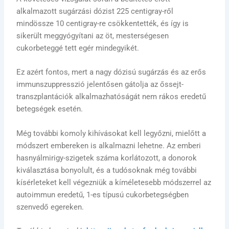
alkalmazott sugárzási dózist 225 centigray-ről
mindössze 10 centigray-re csökkentették, és így is
sikerült meggyógyítani az öt, mesterségesen
cukorbeteggé tett egér mindegyikét.
Ez azért fontos, mert a nagy dózisú sugárzás és az erős
immunszuppresszió jelentősen gátolja az őssejt-
transzplantációk alkalmazhatóságát nem rákos eredetű
betegségek esetén.
Még további komoly kihívásokat kell legyőzni, mielőtt a
módszert embereken is alkalmazni lehetne. Az emberi
hasnyálmirigy-szigetek száma korlátozott, a donorok
kiválasztása bonyolult, és a tudósoknak még további
kísérleteket kell végezniük a kíméletesebb módszerrel az
autoimmun eredetű, 1-es típusú cukorbetegségben
szenvedő egereken.