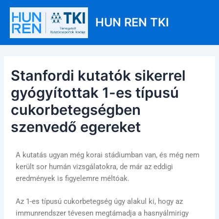
Skip
Post
Main
to
navigation
HUN REN TKI
Men
content
Stanfordi kutatók sikerrel
gyógyítottak 1-es típusú
cukorbetegségben
szenvedő egereket
A kutatás ugyan még korai stádiumban van, és még nem
került sor humán vizsgálatokra, de már az eddigi
eredmények is figyelemre méltóak.
Az 1-es típusú cukorbetegség úgy alakul ki, hogy az
immunrendszer tévesen megtámadja a hasnyálmirigy