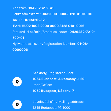
Adószám:
19426282-2-41
Bankszámlaszám:
10032000-00008128-01010016
Tax ID:
HU19426282
IBAN:
HU92 1003 2000 0000 8128 0101 0016
Statisztikai számjel/Statistical code:
19426282-7210-
599-01
Nyilvántartási szám/Registration Number:
01-08-
0000006
Székhely/ Registered Seat:
1054 Budapest, Alkotmány u. 29.
Iroda/Office:
1052 Budapest, Nádor u. 7.
Levelezési cím / Mailing address:
1245 Budapest, Pf. 1000