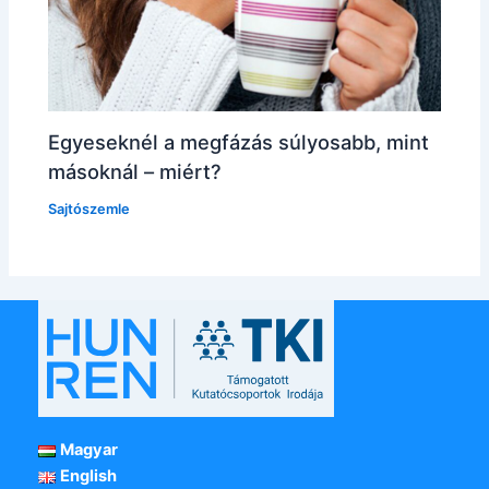
Egyeseknél a megfázás súlyosabb, mint
másoknál – miért?
Sajtószemle
Magyar
English