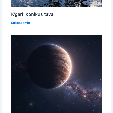
K’gari ikonikus tavai
Sajtószemle