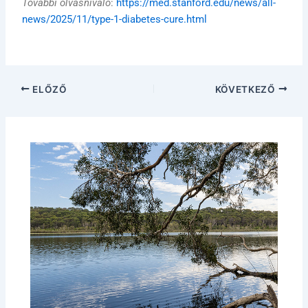
További olvasnivaló
:
https://med.stanford.edu/news/all-
news/2025/11/type-1-diabetes-cure.html
ELŐZŐ
KÖVETKEZŐ