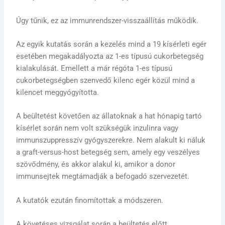
Úgy tűnik, ez az immunrendszer-visszaállítás működik.
Az egyik kutatás során a kezelés mind a 19 kísérleti egér
esetében megakadályozta az 1-es típusú cukorbetegség
kialakulását. Emellett a már régóta 1-es típusú
cukorbetegségben szenvedő kilenc egér közül mind a
kilencet meggyógyította.
A beültetést követően az állatoknak a hat hónapig tartó
kísérlet során nem volt szükségük inzulinra vagy
immunszuppresszív gyógyszerekre. Nem alakult ki náluk
a graft-versus-host betegség sem, amely egy veszélyes
szövődmény, és akkor alakul ki, amikor a donor
immunsejtek megtámadják a befogadó szervezetét.
A kutatók ezután finomítottak a módszeren.
A követéses vizsgálat során a beültetés előtt