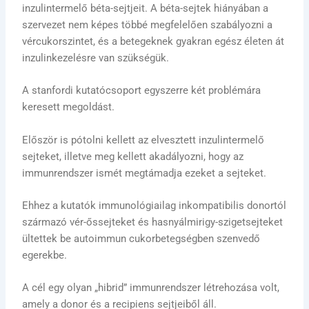
inzulintermelő béta-sejtjeit. A béta-sejtek hiányában a
szervezet nem képes többé megfelelően szabályozni a
vércukorszintet, és a betegeknek gyakran egész életen át
inzulinkezelésre van szükségük.
A stanfordi kutatócsoport egyszerre két problémára
keresett megoldást.
Először is pótolni kellett az elvesztett inzulintermelő
sejteket, illetve meg kellett akadályozni, hogy az
immunrendszer ismét megtámadja ezeket a sejteket.
Ehhez a kutatók immunológiailag inkompatibilis donortól
származó vér-őssejteket és hasnyálmirigy-szigetsejteket
ültettek be autoimmun cukorbetegségben szenvedő
egerekbe.
A cél egy olyan „hibrid” immunrendszer létrehozása volt,
amely a donor és a recipiens sejtjeiből áll.